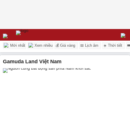
Mới nhất
Xem nhiều
💰 Giá vàng
📅 Lịch âm
☀️ Thời tiết

Gamuda Land Việt Nam