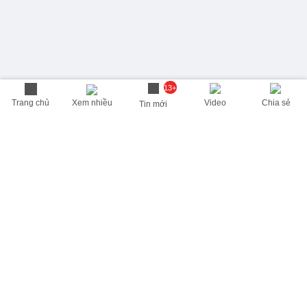
13+
Trang chủ
Xem nhiều
Video
Chia sẻ
Tin mới
THÔNG TIN HỮU ÍCH