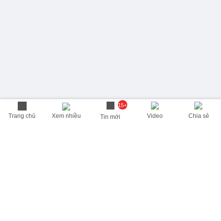
15+
Trang chủ
Xem nhiều
Video
Chia sẻ
Tin mới