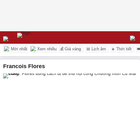
Mới nhất
Xem nhiều
💰 Giá vàng
📅 Lịch âm
☀️ Thời tiết

Francois Flores