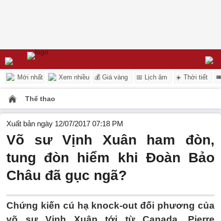
Mới nhất
Xem nhiều
💰 Giá vàng
📅 Lịch âm
☀️ Thời tiết

Thể thao
Xuất bản ngày 12/07/2017 07:18 PM
Võ sư Vịnh Xuân ham đòn,
tung đòn hiểm khi Đoàn Bảo
Châu đã gục ngã?
Chứng kiến cú hạ knock-out đối phương của
võ sư Vịnh Xuân tới từ Canada, Pierre