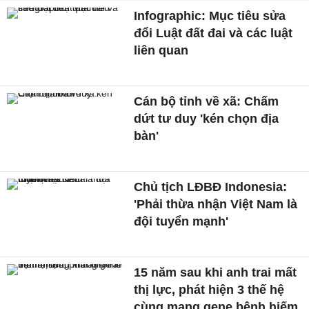
Infographic: Mục tiêu sửa
đổi Luật đất đai và các luật
liên quan
Cán bộ tỉnh về xã: Chấm
dứt tư duy 'kén chọn địa
bàn'
Chủ tịch LĐBĐ Indonesia:
'Phải thừa nhận Việt Nam là
đội tuyển mạnh'
15 năm sau khi anh trai mất
thị lực, phát hiện 3 thế hệ
cùng mang gene bệnh hiếm