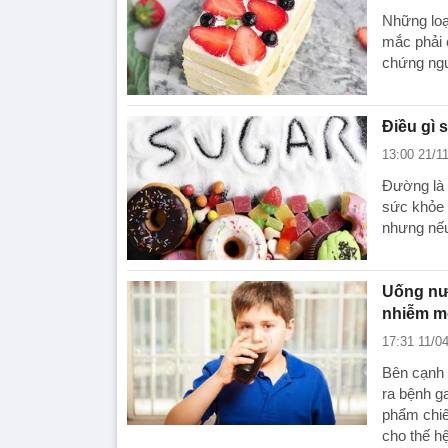
Những loạ
mắc phải 
chứng ng
Điều gì 
13:00 21/1
Đường là m
sức khỏe 
nhưng nếu
Uống nư
nhiễm 
17:31 11/0
Bên cạnh 
ra bệnh g
phẩm chiê
cho thế hệ