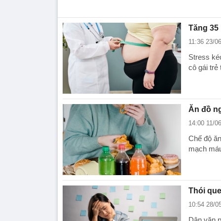
Tăng 35 
11:36 23/0
Stress kéo
cô gái tr
Ăn đồ ng
14:00 11/0
Chế độ ăn
mạch máu 
Thói que
10:54 28/0
Dân văn p