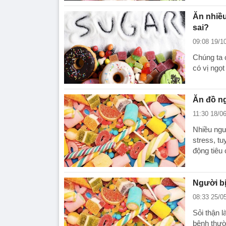
Ăn nhiều
sai?
09:08 19/1
Chúng ta 
có vị ngọ
Ăn đồ ng
11:30 18/0
Nhiều ngư
stress, tu
động tiêu
Người bị
08:33 25/0
Sỏi thận l
bệnh thườ