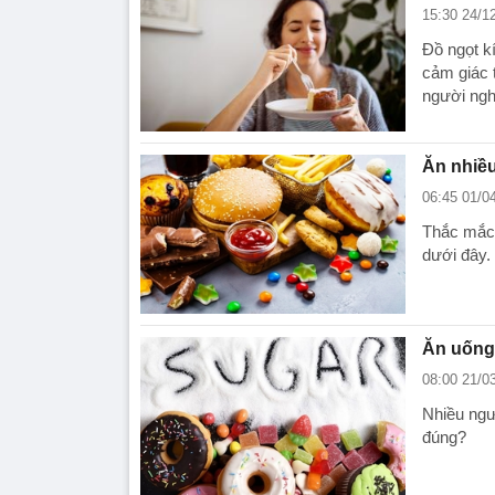
15:30 24/1
Đồ ngọt kí
cảm giác 
người ngh
Ăn nhiều
06:45 01/0
Thắc mắc 
dưới đây.
Ăn uống
08:00 21/0
Nhiều ngư
đúng?