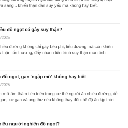
ữa sáng... khiến thận dần suy yếu mà không hay biết.
iều đồ ngọt có gây suy thận?
5/2025
hiều đường không chỉ gây béo phì, tiểu đường mà còn khiến
thận tổn thương, đẩy nhanh tiến trình suy thận mạn tính.
 đồ ngọt, gan 'ngập mỡ' không hay biết
5/2025
 mỡ âm thầm tiến triển trong cơ thể người ăn nhiều đường, dễ
gan, xơ gan và ung thư nếu không thay đổi chế độ ăn kịp thời.
hiều người nghiện đồ ngọt?