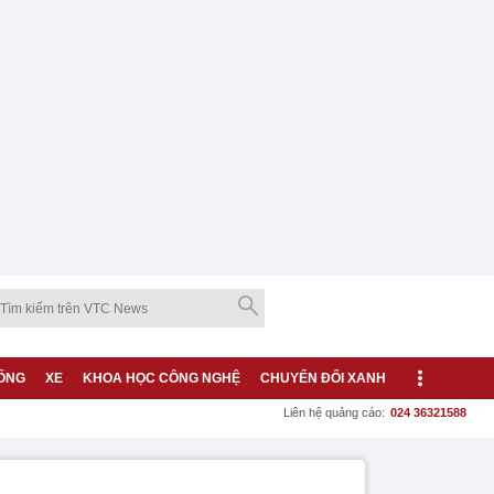
ỐNG
XE
KHOA HỌC CÔNG NGHỆ
CHUYỂN ĐỔI XANH
Liên hệ quảng cáo:
024 36321588