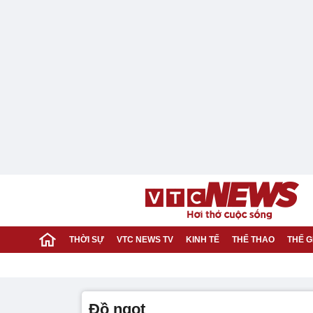
THỜI SỰ
VTC NEWS TV
KINH TẾ
THỂ THAO
THẾ G
đồ ngọt