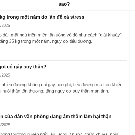
sao?
kg trong một năm do 'ăn để xả stress'
6/2025
 dài, mất ngủ triền miên, ăn uống vô độ như cách "giải khuây",
ẻ tăng 35 kg trong một năm, nguy cơ tiểu đường.
ọt có gây suy thận?
6/2025
 nhiều đường không chỉ gây béo phì, tiểu đường mà còn khiến
nuôi thận tổn thương, tăng nguy cơ suy thận mạn tính.
n của dân văn phòng đang âm thầm làm hại thận
5/2025
hòng thường xuyên ngồi lâu, uống ít nước, thức khuya, nhịn