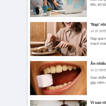
tiểu, bỏ b
'Nạp' nh
14:26 26/0
Nạp quá n
mạch máu 
Ăn nhiều
15:12 08/0
Gan nhiễm
gây viêm 
Vì sao n