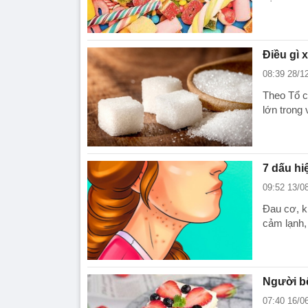
Điều gì 
08:39 28/1
Theo Tổ c
lớn trong
7 dấu hi
09:52 13/0
Đau cơ, k
cảm lạnh,
Người bệ
07:40 16/0