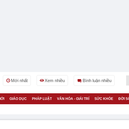
Mới nhất
Xem nhiều
Bình luận nhiều
IỚI
GIÁO DỤC
PHÁP LUẬT
VĂN HÓA - GIẢI TRÍ
SỨC KHỎE
ĐỜI S