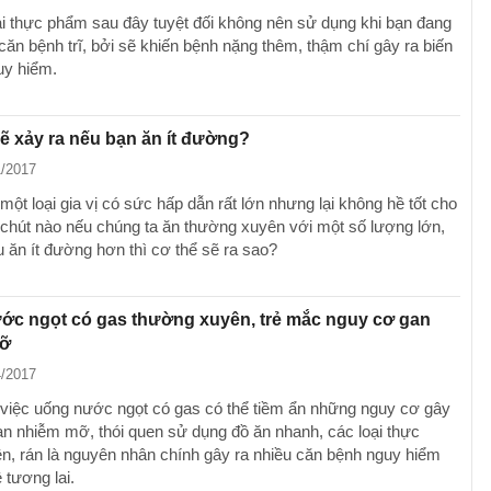
i thực phẩm sau đây tuyệt đối không nên sử dụng khi bạn đang
căn bệnh trĩ, bởi sẽ khiến bệnh nặng thêm, thậm chí gây ra biến
uy hiểm.
sẽ xảy ra nếu bạn ăn ít đường?
1/2017
ột loại gia vị có sức hấp dẫn rất lớn nhưng lại không hề tốt cho
chút nào nếu chúng ta ăn thường xuyên với một số lượng lớn,
 ăn ít đường hơn thì cơ thể sẽ ra sao?
ớc ngọt có gas thường xuyên, trẻ mắc nguy cơ gan
mỡ
4/2017
việc uống nước ngọt có gas có thể tiềm ẩn những nguy cơ gây
an nhiễm mỡ, thói quen sử dụng đồ ăn nhanh, các loại thực
n, rán là nguyên nhân chính gây ra nhiều căn bệnh nguy hiểm
 tương lai.