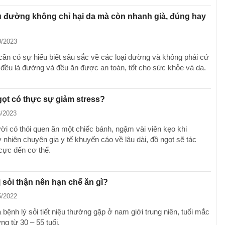
 đường không chỉ hại da mà còn nhanh già, đúng hay
0/2023
cần có sự hiểu biết sâu sắc về các loại đường và không phải cứ
t đều là đường và đều ăn được an toàn, tốt cho sức khỏe và da.
ọt có thực sự giảm stress?
6/2023
ời có thói quen ăn một chiếc bánh, ngậm vài viên kẹo khi
y nhiên chuyên gia y tế khuyến cáo về lâu dài, đồ ngọt sẽ tác
 cực đến cơ thể.
 sỏi thận nên hạn chế ăn gì?
5/2022
à bệnh lý sỏi tiết niệu thường gặp ở nam giới trung niên, tuổi mắc
ng từ 30 – 55 tuổi.