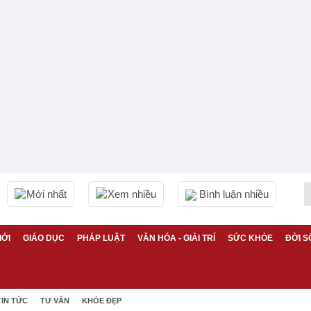
Mới nhất
Xem nhiều
Bình luận nhiều
IỚI
GIÁO DỤC
PHÁP LUẬT
VĂN HÓA - GIẢI TRÍ
SỨC KHỎE
ĐỜI S
TIN TỨC
TƯ VẤN
KHỎE ĐẸP