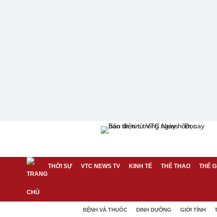
THỜI SỰ
VTC NEWS TV
KINH TẾ
THỂ THAO
THẾ G
BỆNH VÀ THUỐC
DINH DƯỠNG
GIỚI TÍNH