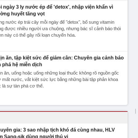
i ngày 3 ly nước ép để 'detox', nhập viện khẩn vì
ờng huyết tăng vọt
g nước ép trái cây mỗi ngày để "detox", bổ sung vitamin
g được nhiều người ưa chuộng, nhưng bác sĩ cảnh báo thói
n này có thể gây rối loạn chuyển hóa.
ịn ăn, tập kiệt sức để giảm cân: Chuyên gia cảnh báo
n phá hệ miễn dịch
n ăn, uống hoặc uống những loại thuốc không rõ nguồn gốc
 mất nước, vắt kiệt sức lực bằng những bài tập phản khoa
 là sự tàn phá cơ thể.
uyên gia: 3 sao nhập tịch khó đá cùng nhau, HLV
m Sang-sik dùng người thú vị