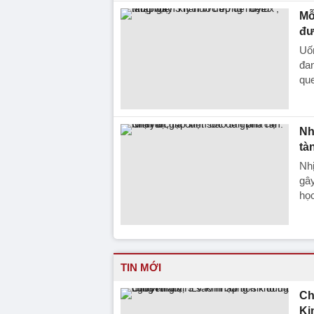
Mỗ
đư
Uốn
đan
que
Nh
tà
Nhị
gây
học
TIN MỚI
Ch
Ki