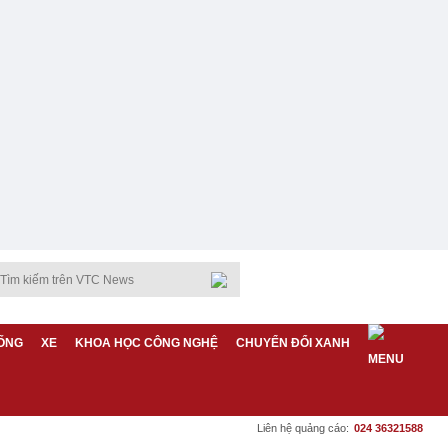
ỐNG
XE
KHOA HỌC CÔNG NGHỆ
CHUYỂN ĐỔI XANH
Liên hệ quảng cáo:
024 36321588