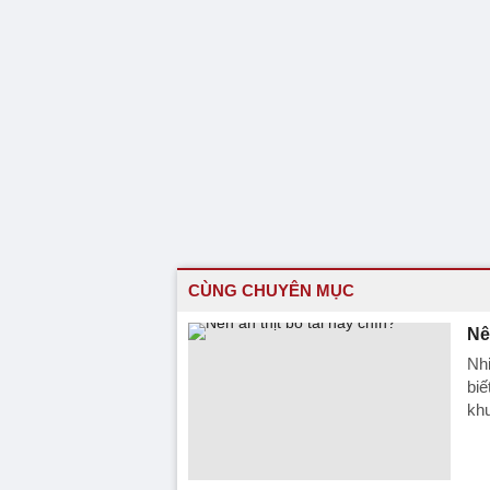
CÙNG CHUYÊN MỤC
Nê
Nhi
biế
khu