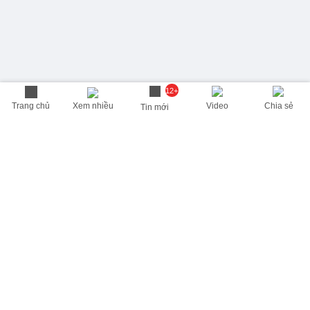
12+
Trang chủ
Xem nhiều
Video
Chia sẻ
Tin mới
THÔNG TIN HỮU ÍCH