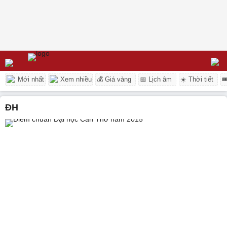
Mới nhất
Xem nhiều
💰 Giá vàng
📅 Lịch âm
☀️ Thời tiết

ĐH