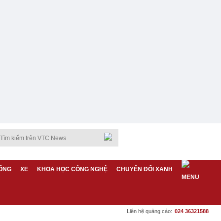
ỐNG
XE
KHOA HỌC CÔNG NGHỆ
CHUYỂN ĐỔI XANH
Liên hệ quảng cáo:
024 36321588