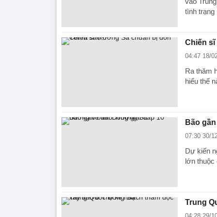
vào Trung 
tình trạng
Chiến sĩ
04:47 18/0
Ra thăm h
hiểu thế n
Bão gần
07:30 30/1
Dự kiến n
lớn thuộc
Trung Q
04:28 29/1