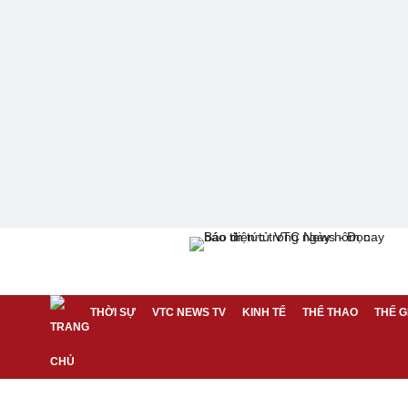
THỜI SỰ
VTC NEWS TV
KINH TẾ
THỂ THAO
THẾ G