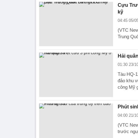
Cựu Trưở
kỹ
04:45 05/0
(VTC News
Trung Quố
Hải quân
01:30 23/1
Tàu HQ-11
đảo khu v
công Mỹ g
Phút sin
04:00 21/1
(VTC News
trước ngu