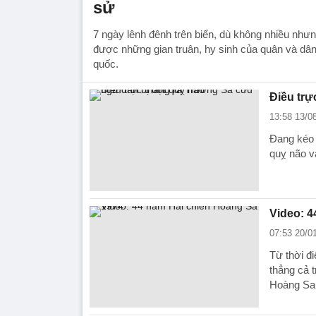
sử
7 ngày lênh đênh trên biển, dù không nhiều nhưn
được những gian truân, hy sinh của quân và dân 
quốc.
Điều trự
13:58 13/0
Đang kéo 
quỵ não và
Video: 4
07:53 20/0
Từ thời đ
thẳng cả t
Hoàng Sa 