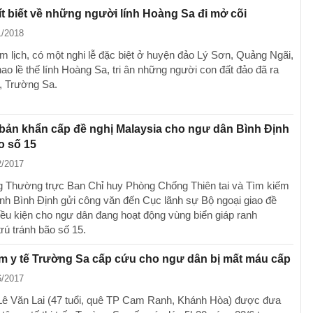
t biết về những người lính Hoàng Sa đi mở cõi
1/2018
m lịch, có một nghi lễ đặc biệt ở huyện đảo Lý Sơn, Quảng Ngãi,
hao lề thế lính Hoàng Sa, tri ân những người con đất đảo đã ra
, Trường Sa.
bản khẩn cấp đề nghị Malaysia cho ngư dân Bình Định
o số 15
2/2017
 Thường trực Ban Chỉ huy Phòng Chống Thiên tai và Tìm kiếm
ỉnh Bình Định gửi công văn đến Cục lãnh sự Bộ ngoại giao đề
điều kiện cho ngư dân đang hoạt động vùng biển giáp ranh
rú tránh bão số 15.
m y tế Trường Sa cấp cứu cho ngư dân bị mất máu cấp
6/2017
ê Văn Lai (47 tuổi, quê TP Cam Ranh, Khánh Hòa) được đưa