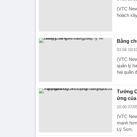
(VTC News
hoạch xây
Bằng chứ
03:04 10/1
(VTC News
quản lý h
hai quần 
Tướng Cô
ứng của
10:00 07/0
(VTC News
mạnh hơn 
Lý Sơn.