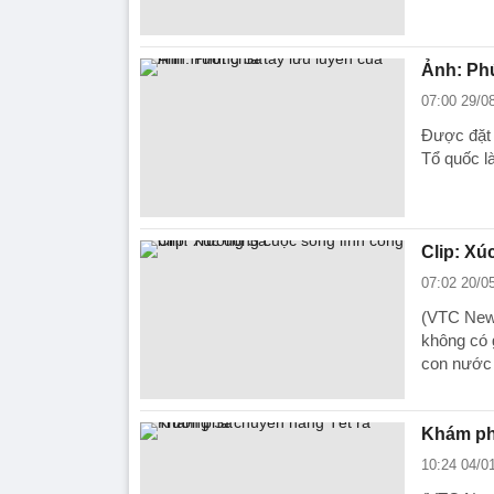
Ảnh: Phú
07:00 29/0
Được đặt 
Tổ quốc l
Clip: Xú
07:02 20/0
(VTC News
không có 
con nước t
Khám ph
10:24 04/0