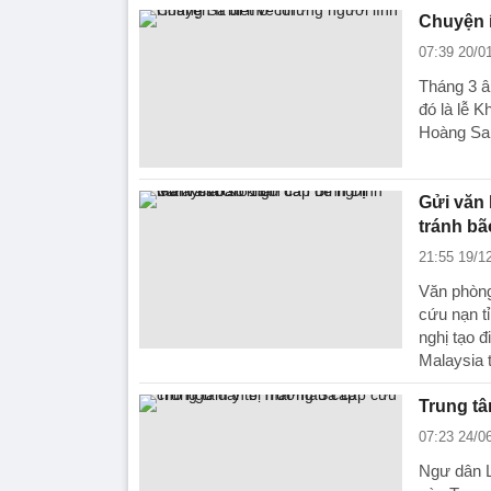
Chuyện í
07:39 20/0
Tháng 3 â
đó là lễ K
Hoàng Sa
Gửi văn 
tránh bã
21:55 19/1
Văn phòng
cứu nạn t
nghị tạo 
Malaysia t
Trung tâ
07:23 24/0
Ngư dân L