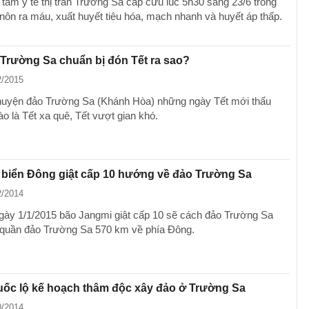
tâm y tế thị trấn Trường Sa cấp cứu lúc ​5h30 sáng 23/6 trong
 nôn ra máu, xuất huyết tiêu hóa, mạch nhanh và huyết áp thấp.
 Trường Sa chuẩn bị đón Tết ra sao?
2/2015
uyện đảo Trường Sa (Khánh Hòa) những ngày Tết mới thấu
ào là Tết xa quê, Tết vượt gian khó.
 biển Đông giật cấp 10 hướng về đảo Trường Sa
2/2014
gày 1/1/2015 bão Jangmi giật cấp 10 sẽ cách đảo Trường Sa
 quần đảo Trường Sa 570 km về phía Đông.
uốc lộ kế hoạch thâm độc xây đảo ở Trường Sa
0/2014