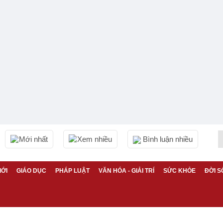
Mới nhất
Xem nhiều
Bình luận nhiều
IỚI
GIÁO DỤC
PHÁP LUẬT
VĂN HÓA - GIẢI TRÍ
SỨC KHỎE
ĐỜI S