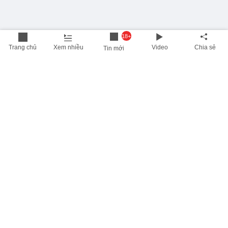
18+
Trang chủ
Xem nhiều
Video
Chia sẻ
Tin mới
THÔNG TIN HỮU ÍCH
Cập nhật nhanh các thông tin được quan tâm mỗi ngày