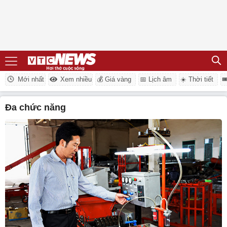
Mới nhất
Xem nhiều
💰 Giá vàng
📅 Lịch âm
☀️ Thời tiết

đa chức năng