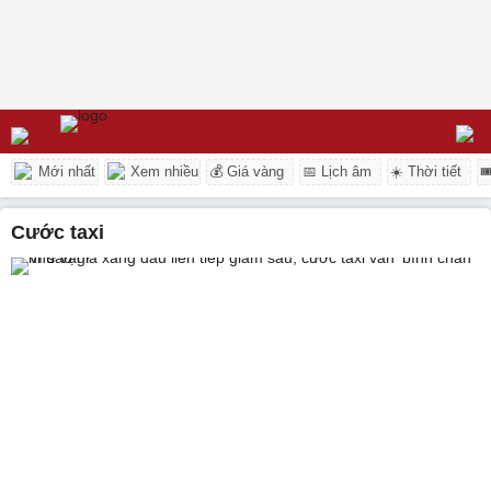
Mới nhất
Xem nhiều
💰 Giá vàng
📅 Lịch âm
☀️ Thời tiết

Cước taxi