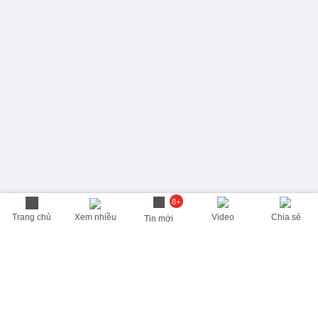
8+
Trang chủ
Xem nhiều
Video
Chia sẻ
Tin mới