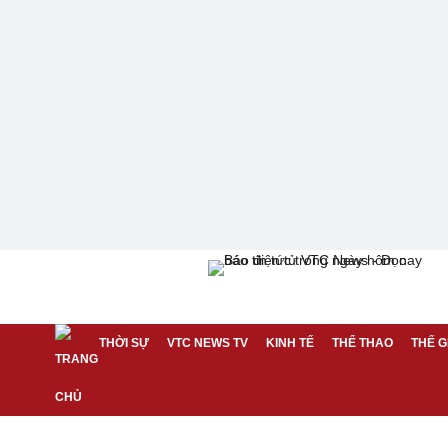
THỜI SỰ
VTC NEWS TV
KINH TẾ
THỂ THAO
THẾ G