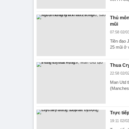
Thủ môn
mũi
07:58 02/0
Tiền đạo 
25 mũi ở 
Thua Cry
22:58 02/0
Man Utd t
(Mancheste
Trực tiế
19:11 02/0