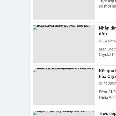
Trực tiếp 
số mới nh
Nhận địn
dớp
06:34 02/0
Man Utd t
Crystal Pa
Kết quả 
hòa Crys
01:24 22/0
Đêm 21/9,
Hạng Anh
Trực tiế