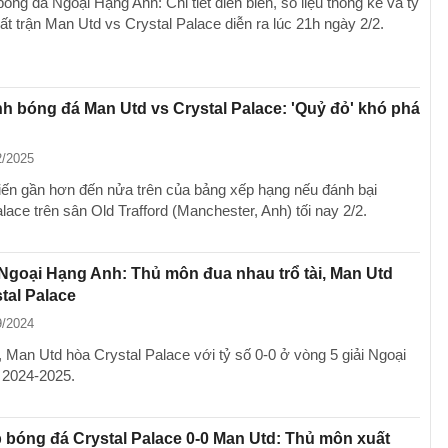
bóng đá Ngoại Hạng Anh: Chi tiết diễn biến, số liệu thống kê và tỷ
ất trận Man Utd vs Crystal Palace diễn ra lúc 21h ngày 2/2.
h bóng đá Man Utd vs Crystal Palace: 'Quỷ đỏ' khó phá
2/2025
iến gần hơn đến nửa trên của bảng xếp hạng nếu đánh bại
lace trên sân Old Trafford (Manchester, Anh) tối nay 2/2.
Ngoại Hạng Anh: Thủ môn đua nhau trổ tài, Man Utd
tal Palace
9/2024
 Man Utd hòa Crystal Palace với tỷ số 0-0 ở vòng 5 giải Ngoại
 2024-2025.
p bóng đá Crystal Palace 0-0 Man Utd: Thủ môn xuất