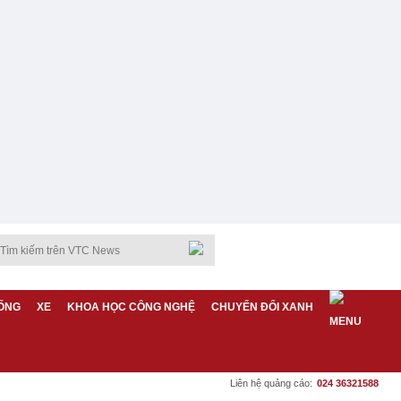
ỐNG
XE
KHOA HỌC CÔNG NGHỆ
CHUYỂN ĐỔI XANH
Liên hệ quảng cáo:
024 36321588