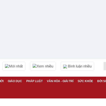
Mới nhất
Xem nhiều
Bình luận nhiều
IỚI
GIÁO DỤC
PHÁP LUẬT
VĂN HÓA - GIẢI TRÍ
SỨC KHỎE
ĐỜI S