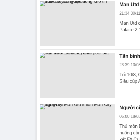
Man Utd 
21:34 30/1
Man Utd c
Palace 2-
Tân binh
23:39 10/0
Tối 10/8, 
Siêu cúp 
Người cũ
06:00 18/0
Thủ môn D
huống cản
kết FA Cu