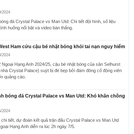
9/2024
bóng đá Crystal Palace vs Man Utd: Chi tiết đội hình, số liệu
tình huống nổi bật và video bàn thắng.
West Ham cứu cậu bé nhặt bóng khỏi tai nạn nguy hiểm
8/2024
2 Ngoại Hạng Anh 2024/25, cậu bé nhặt bóng của sân Selhurst
 nhà Crystal Palace) suýt bị đè bẹp bởi đám đông cổ động viên
ển quảng cáo.
h bóng đá Crystal Palace vs Man Utd: Khó khăn chồng
5/2024
 chi tiết, dự đoán kết quả trận đấu Crystal Palace vs Man Utd
goại Hạng Anh diễn ra lúc 2h ngày 7/5.