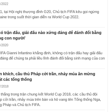
1/2022
1, tại Hội nghị thượng đỉnh G20, Chủ tịch FIFA kêu gọi ngừng
aine trong suốt thời gian diễn ra World Cup 2022.
ó trận đấu, giải đấu nào xứng đáng để đánh đổi bằng
ng con người'
4/2020
IFA Gianni Infantino khẳng định, không có trận đấu hay giải đấu
đáng để chúng ta phải liều lĩnh đánh đổi bằng sinh mạng của con
 khích, cầu thủ Pháp cởi trần, nhảy múa ăn mừng
t các tổng thống
7/2018
 thắng trong trận chung kết World Cup 2018, các cầu thủ đội
p cởi trần, nhảy múa trên bàn và hô vang tên Tổng thống Nga,
g Pháp và Chủ tịch FIFA.