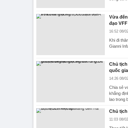
Vừa đến 
đạo VFF
16:52 08/0
Khi đi thă
Gianni Inf
Chủ tịch
quốc gia
14:26 08/0
Chia sẻ v
khẳng định
lao trong 
Chủ tịch
11:03 08/0