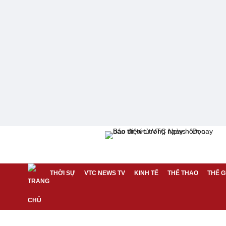
THỜI SỰ
VTC NEWS TV
KINH TẾ
THỂ THAO
THẾ G