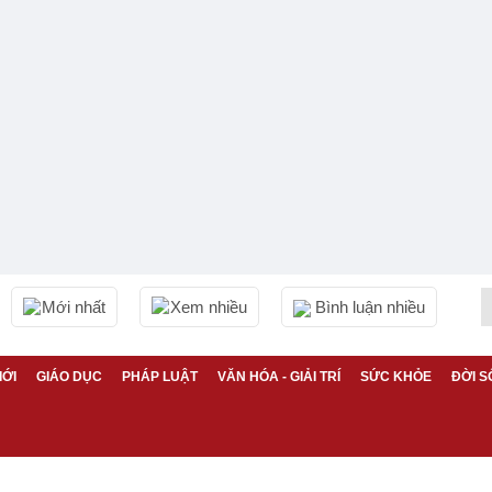
Mới nhất
Xem nhiều
Bình luận nhiều
IỚI
GIÁO DỤC
PHÁP LUẬT
VĂN HÓA - GIẢI TRÍ
SỨC KHỎE
ĐỜI S