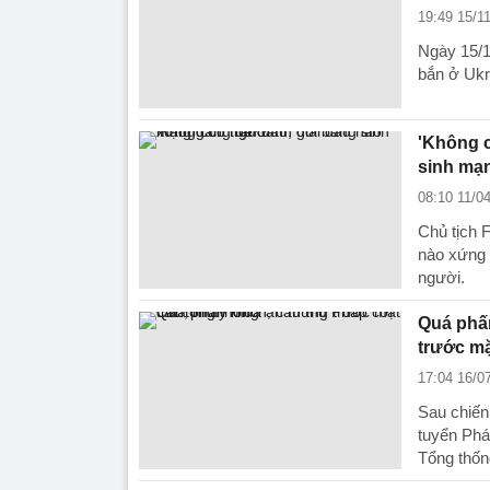
19:49 15/1
Ngày 15/1
bắn ở Ukr
'Không c
sinh mạ
08:10 11/0
Chủ tịch F
nào xứng 
người.
Quá phấn
trước mặ
17:04 16/0
Sau chiến
tuyển Phá
Tổng thốn