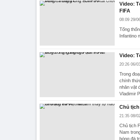
Video: T
FIFA
08:09 29/0
Tổng thốn
Infantino
Video: T
20:26 06/0
Trong đoạ
chính thứ
nhân vật đ
Vladimir P
Chủ tịch
21:35 08/0
Chủ tịch 
Nam trong
bóng đá tr