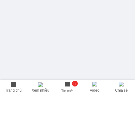
1+
Trang chủ
Xem nhiều
Video
Chia sẻ
Tin mới