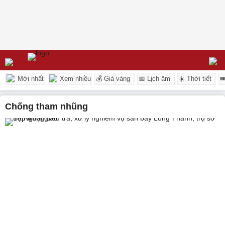
Mới nhất
Xem nhiều
💰 Giá vàng
📅 Lịch âm
☀️ Thời tiết

chống tham nhũng