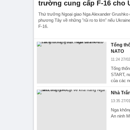
trường cung cấp F-16 cho 
Thứ trưởng Ngoại giao Nga Alexander Grushko
phương Tây về những "rủi ro to lớn" nếu Ukrain
F-16.
Tổng thố
NATO
11:24 27/0
Tổng thốn
START, nư
của các 
Nhà Trắn
13:35 27/0
Nga không
An ninh M