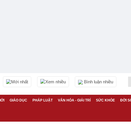
Mới nhất
Xem nhiều
Bình luận nhiều
IỚI
GIÁO DỤC
PHÁP LUẬT
VĂN HÓA - GIẢI TRÍ
SỨC KHỎE
ĐỜI S