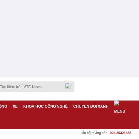
ỐNG
XE
KHOA HỌC CÔNG NGHỆ
CHUYỂN ĐỔI XANH
Liên hệ quảng cáo:
024 36321588