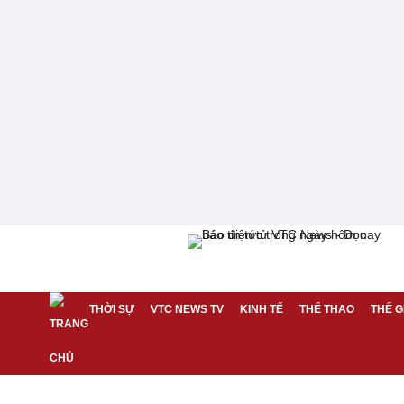
THỜI SỰ
VTC NEWS TV
KINH TẾ
THỂ THAO
THẾ G