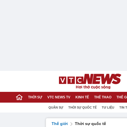
THỜI SỰ
VTC NEWS TV
KINH TẾ
THỂ THAO
THẾ G
QUÂN SỰ
THỜI SỰ QUỐC TẾ
TƯ LIỆU
TIN 
Thế giới
Thời sự quốc tế