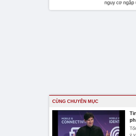
nguy cơ ngập
CÙNG CHUYÊN MỤC
Ti
ph
Tổn
ý v