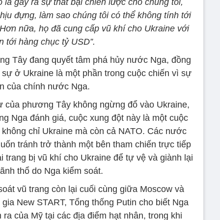
 là gây ra sự thất bại chiến lược cho chúng tôi,
hịu đựng, làm sao chúng tôi có thể không tính tới
Hơn nữa, họ đã cung cấp vũ khí cho Ukraine với
lên tới hàng chục tỷ USD”.
ơng Tây đang quyết tâm phá hủy nước Nga, đồng
 sự ở Ukraine là một phần trong cuộc chiến vì sự
ồn của chính nước Nga.
sự của phương Tây không ngừng đổ vào Ukraine,
ng Nga đánh giá, cuộc xung đột này là một cuộc
ới không chỉ Ukraine mà còn cả NATO. Các nước
ốn tránh trở thành một bên tham chiến trực tiếp
 trang bị vũ khí cho Ukraine để tự vệ và giành lại
lãnh thổ do Nga kiểm soát.
oát vũ trang còn lại cuối cùng giữa Moscow và
 gia New START, Tổng thống Putin cho biết Nga
ra của Mỹ tại các địa điểm hạt nhân, trong khi