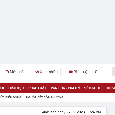
Mới nhất
Xem nhiều
Bình luận nhiều
IỚI
GIÁO DỤC
PHÁP LUẬT
VĂN HÓA - GIẢI TRÍ
SỨC KHỎE
ĐỜI S
TỨC BIỂN ĐÔNG
NGƯỜI VIỆT BỐN PHƯƠNG
Xuất bản ngày 27/02/2023 11:24 AM