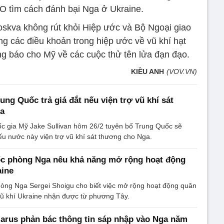
 tìm cách đánh bại Nga ở Ukraine.
kva không rút khỏi Hiệp ước và Bộ Ngoại giao
ng các điều khoản trong hiệp ước về vũ khí hạt
ông báo cho Mỹ về các cuộc thử tên lửa đạn đạo.
KIỀU ANH
(VOV.VN)
ung Quốc trả giá đắt nếu viện trợ vũ khí sát
a
ốc gia Mỹ Jake Sullivan hôm 26/2 tuyên bố Trung Quốc sẽ
nếu nước này viện trợ vũ khí sát thương cho Nga.
c phòng Nga nêu khả năng mở rộng hoạt động
aine
òng Nga Sergei Shoigu cho biết việc mở rộng hoạt động quân
vũ khí Ukraine nhận được từ phương Tây.
arus phản bác thông tin sáp nhập vào Nga năm