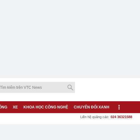
ỐNG
XE
KHOA HỌC CÔNG NGHỆ
CHUYỂN ĐỔI XANH
Liên hệ quảng cáo:
024 36321588