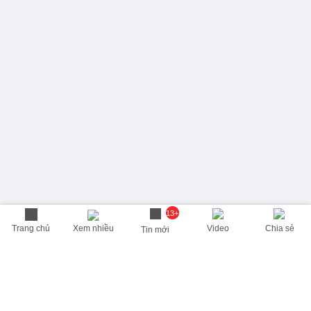
13+
Trang chủ
Xem nhiều
Video
Chia sẻ
Tin mới