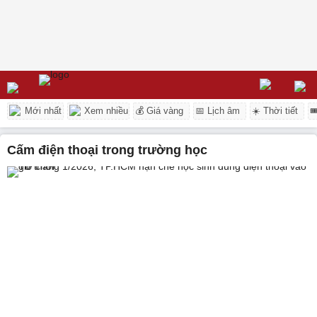
Mới nhất
Xem nhiều
💰 Giá vàng
📅 Lịch âm
☀️ Thời tiết

cấm điện thoại trong trường học