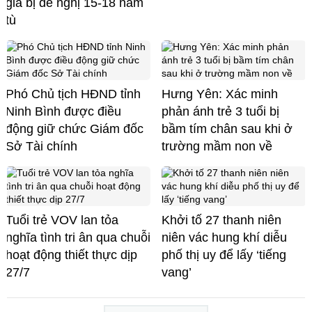
giả bị đề nghị 15-18 năm
tù
Phó Chủ tịch HĐND tỉnh
Hưng Yên: Xác minh
Ninh Bình được điều
phản ánh trẻ 3 tuổi bị
động giữ chức Giám đốc
bầm tím chân sau khi ở
Sở Tài chính
trường mầm non về
Tuổi trẻ VOV lan tỏa
Khởi tố 27 thanh niên
nghĩa tình tri ân qua chuỗi
niên vác hung khí diễu
hoạt động thiết thực dịp
phố thị uy để lấy ‘tiếng
27/7
vang’