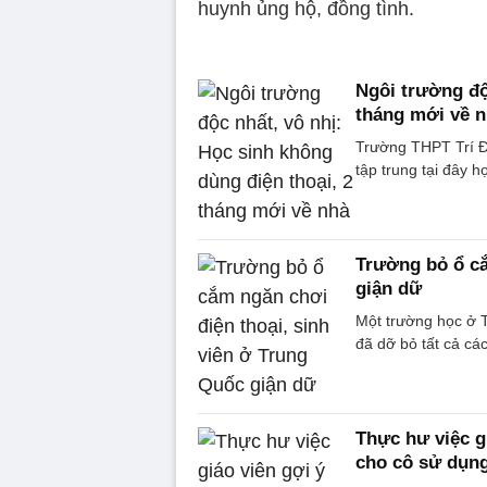
huynh ủng hộ, đồng tình.
Ngôi trường độ
tháng mới về 
Trường THPT Trí Đứ
tập trung tại đây h
Trường bỏ ổ cắ
giận dữ
Một trường học ở T
đã dỡ bỏ tất cả các
Thực hư việc g
cho cô sử dụn