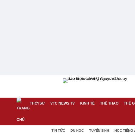
THỜI SỰ
VTC NEWS TV
KINH TẾ
THỂ THAO
THẾ G
TIN TỨC
DU HỌC
TUYỂN SINH
HỌC TIẾNG