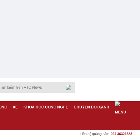
ỐNG
XE
KHOA HỌC CÔNG NGHỆ
CHUYỂN ĐỔI XANH
Liên hệ quảng cáo:
024 36321588