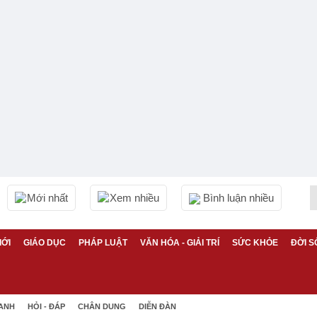
Mới nhất
Xem nhiều
Bình luận nhiều
IỚI
GIÁO DỤC
PHÁP LUẬT
VĂN HÓA - GIẢI TRÍ
SỨC KHỎE
ĐỜI S
 ANH
HỎI - ĐÁP
CHÂN DUNG
DIỄN ĐÀN