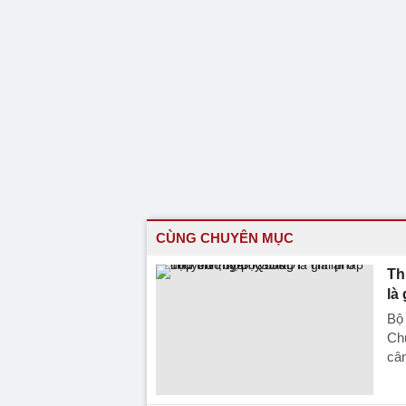
CÙNG CHUYÊN MỤC
Th
là
Bộ 
Chu
cân