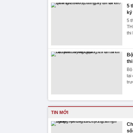
5 
ký
5 t
TH
thi
Bộ
th
Bộ
tạ
tr
TIN MỚI
Ch
số