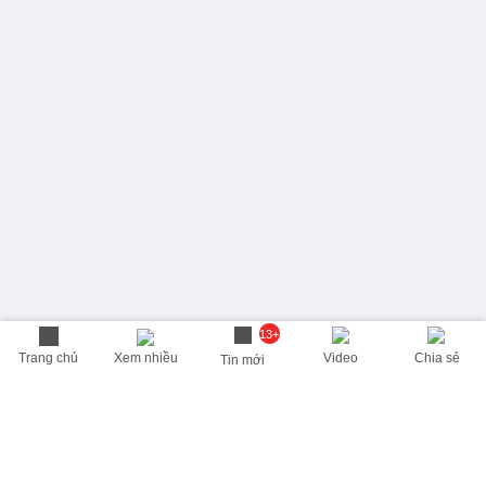
13+
Trang chủ
Xem nhiều
Video
Chia sẻ
Tin mới