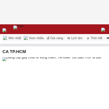
Mới nhất
Xem nhiều
💰 Giá vàng
📅 Lịch âm
☀️ Thời tiết

CA TP.HCM