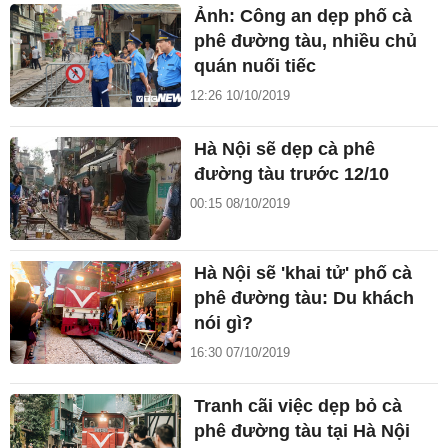
Ảnh: Công an dẹp phố cà
phê đường tàu, nhiều chủ
quán nuối tiếc
12:26 10/10/2019
Hà Nội sẽ dẹp cà phê
đường tàu trước 12/10
00:15 08/10/2019
Hà Nội sẽ 'khai tử' phố cà
phê đường tàu: Du khách
nói gì?
16:30 07/10/2019
Tranh cãi việc dẹp bỏ cà
phê đường tàu tại Hà Nội