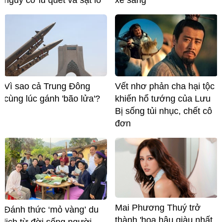
nguy cơ lũ quét và sạt lở
xe sang
Vì sao cả Trung Đông
Vết nhơ phản cha hại tộc
cùng lúc gánh 'bão lửa'?
khiến hổ tướng của Lưu
Bị sống tủi nhục, chết cô
đơn
Mai Phương Thuý trở
Đánh thức ‘mỏ vàng’ du
thành 'hoa hậu giàu nhất
lịch từ đời sống người