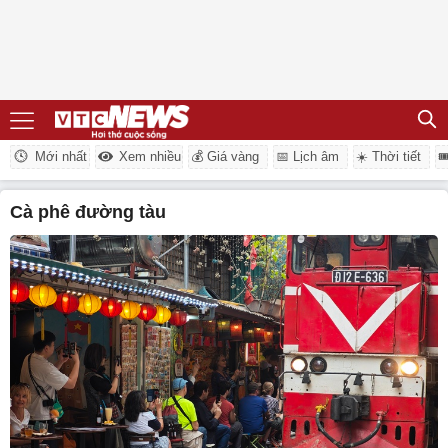
Mới nhất
Xem nhiều
💰 Giá vàng
📅 Lịch âm
☀️ Thời tiết

cà phê đường tàu