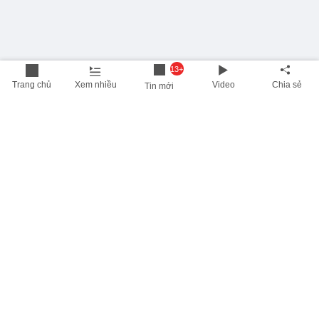
13+
Trang chủ
Xem nhiều
Video
Chia sẻ
Tin mới
THÔNG TIN HỮU ÍCH
Cập nhật nhanh các thông tin được quan tâm mỗi ngày