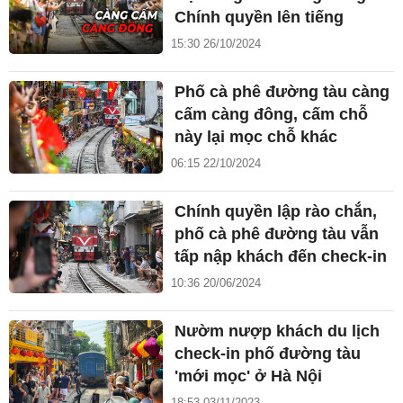
Chính quyền lên tiếng
15:30 26/10/2024
Phố cà phê đường tàu càng
cấm càng đông, cấm chỗ
này lại mọc chỗ khác
06:15 22/10/2024
Chính quyền lập rào chắn,
phố cà phê đường tàu vẫn
tấp nập khách đến check-in
10:36 20/06/2024
Nườm nượp khách du lịch
check-in phố đường tàu
'mới mọc' ở Hà Nội
18:53 03/11/2023