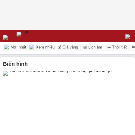
Mới nhất
Xem nhiều
💰 Giá vàng
📅 Lịch âm
☀️ Thời tiết

biến hình