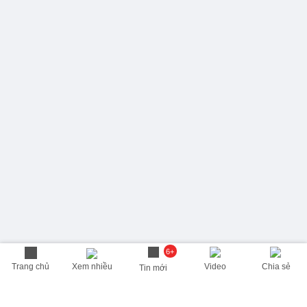
6+
Trang chủ
Xem nhiều
Video
Chia sẻ
Tin mới