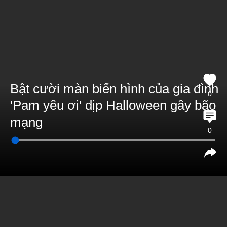
Bật cười màn biến hình của gia đình
0
'Pam yêu ơi' dịp Halloween gây bão
mạng
0