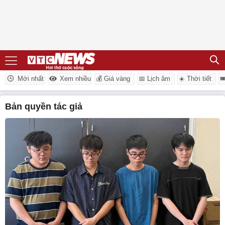
Mới nhất
Xem nhiều
💰 Giá vàng
📅 Lịch âm
☀️ Thời tiết

bản quyền tác giả