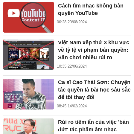
Cách tìm nhạc không bản
quyền YouTube
06:28 20/08/2024
Việt Nam xếp thứ 3 khu vực
về tỷ lệ vi phạm bản quyền:
Sân chơi nhiều rủi ro
10:35 22/06/2024
Ca sĩ Cao Thái Sơn: Chuyện
tác quyền là bài học sâu sắc
để tôi thay đổi
08:45 14/02/2024
Rủi ro tiềm ẩn của việc 'bán
đứt' tác phẩm âm nhạc