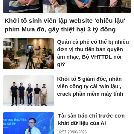
Khởi tố sinh viên lập website 'chiếu lậu'
phim Mưa đỏ, gây thiệt hại 3 tỷ đồng
Quán cà phê có thể bị nhiều
đơn vị thu tiền bản quyền
âm nhạc, Bộ VHTTDL nói
gì?
Khởi tố 5 giám đốc, nhân
viên công ty cài 'win lậu',
crack phần mềm máy tính
Tài sản báo chí trước cơn
khát dữ liệu của AI
16:57 20/06/2026