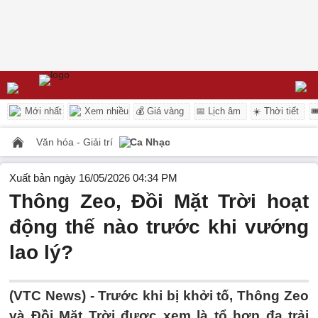
Mới nhất
Xem nhiều
💰 Giá vàng
📅 Lịch âm
☀️ Thời tiết

Văn hóa - Giải trí
Ca Nhạc
Xuất bản ngày 16/05/2026 04:34 PM
Thông Zeo, Đồi Mặt Trời hoạt
động thế nào trước khi vướng
lao lý?
(VTC News) -
Trước khi bị khởi tố, Thông Zeo
và Đồi Mặt Trời được xem là tổ hợp đa trải