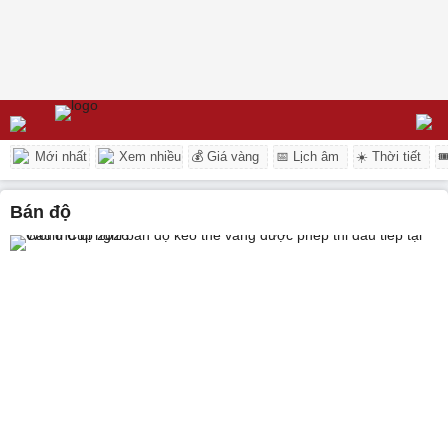
Mới nhất
Xem nhiều
💰 Giá vàng
📅 Lịch âm
☀️ Thời tiết

bán độ