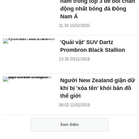
nằm trong top 3 bê bối chấn
động nhất bóng đá Đông
Nam Á
11:34 15/02/2020
'Quái vật' SUV Dartz
Prombron Black Stallion
13:35 03/11/2019
Người New Zealand giận dữ
khi bị 'xóa tên' khỏi bản đồ
thế giới
08:02 11/02/2019
Xem thêm