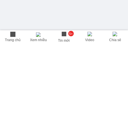
5+
Trang chủ
Xem nhiều
Video
Chia sẻ
Tin mới
THÔNG TIN HỮU ÍCH