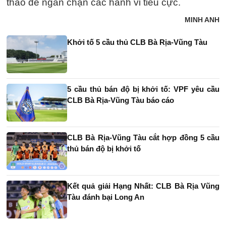
thao để ngăn chặn các hành vi tiêu cực.
MINH ANH
Khởi tố 5 cầu thủ CLB Bà Rịa-Vũng Tàu
5 cầu thủ bán độ bị khởi tố: VPF yêu cầu
CLB Bà Rịa-Vũng Tàu báo cáo
CLB Bà Rịa-Vũng Tàu cắt hợp đồng 5 cầu
thủ bán độ bị khởi tố
Kết quả giải Hạng Nhất: CLB Bà Rịa Vũng
Tàu đánh bại Long An