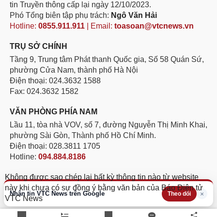
tin Truyền thông cấp lại ngày 12/10/2023.
Phó Tổng biên tập phụ trách:
Ngô Văn Hải
Hotline:
0855.911.911
| Email:
toasoan@vtcnews.vn
TRỤ SỞ CHÍNH
Tầng 9, Trung tâm Phát thanh Quốc gia, Số 58 Quán Sứ,
phường Cửa Nam, thành phố Hà Nội
Điện thoại: 024.3632 1588
Fax: 024.3632 1582
VĂN PHÒNG PHÍA NAM
Lầu 11, tòa nhà VOV, số 7, đường Nguyễn Thị Minh Khai,
phường Sài Gòn, Thành phố Hồ Chí Minh.
Điện thoại: 028.3811 1705
Hotline:
094.884.8186
Không được sao chép lại bất kỳ thông tin nào từ website
này khi chưa có sự đồng ý bằng văn bản của Báo Điện tử
Nhận tin VTC News trên Google
×
Theo dõi
VTC News