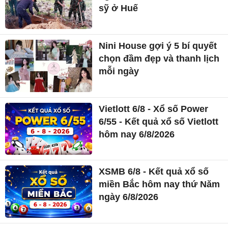
sỹ ở Huế
Nini House gợi ý 5 bí quyết
chọn đầm đẹp và thanh lịch
mỗi ngày
Vietlott 6/8 - Xổ số Power
6/55 - Kết quả xổ số Vietlott
hôm nay 6/8/2026
XSMB 6/8 - Kết quả xổ số
miền Bắc hôm nay thứ Năm
ngày 6/8/2026