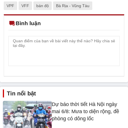
VPF
VFF
bán độ
Bà Rịa - Vũng Tàu
Bình luận
Tin nổi bật
Dự báo thời tiết Hà Nội ngày
mai 6/8: Mưa to diện rộng, đề
phòng có dông lốc