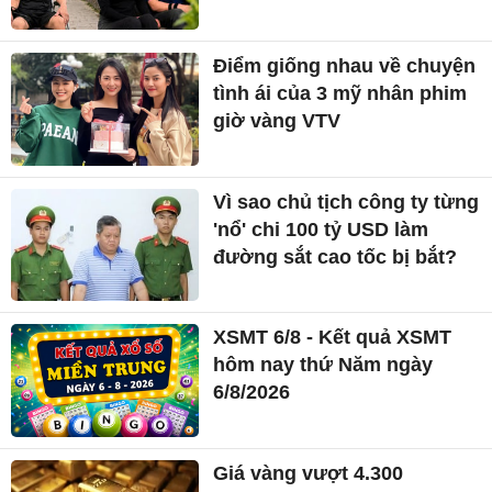
Điểm giống nhau về chuyện
tình ái của 3 mỹ nhân phim
giờ vàng VTV
Vì sao chủ tịch công ty từng
'nổ' chi 100 tỷ USD làm
đường sắt cao tốc bị bắt?
XSMT 6/8 - Kết quả XSMT
hôm nay thứ Năm ngày
6/8/2026
Giá vàng vượt 4.300