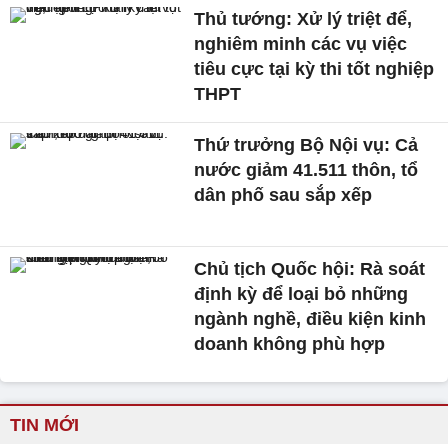
Thủ tướng: Xử lý triệt để,
nghiêm minh các vụ việc
tiêu cực tại kỳ thi tốt nghiệp
THPT
Thứ trưởng Bộ Nội vụ: Cả
nước giảm 41.511 thôn, tổ
dân phố sau sắp xếp
Chủ tịch Quốc hội: Rà soát
định kỳ để loại bỏ những
ngành nghề, điều kiện kinh
doanh không phù hợp
TIN MỚI