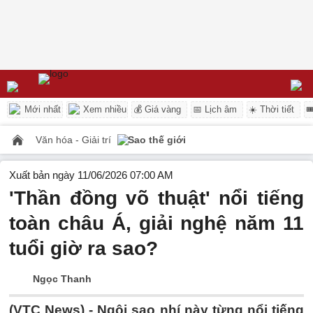
Mới nhất
Xem nhiều
💰 Giá vàng
📅 Lịch âm
☀️ Thời tiết

Văn hóa - Giải trí
Sao thế giới
Xuất bản ngày 11/06/2026 07:00 AM
'Thần đồng võ thuật' nổi tiếng
toàn châu Á, giải nghệ năm 11
tuổi giờ ra sao?
Ngọc Thanh
(VTC News) -
Ngôi sao nhí này từng nổi tiếng