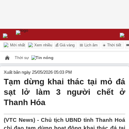
Mới nhất
Xem nhiều
💰 Giá vàng
📅 Lịch âm
☀️ Thời tiết

Thời sự
Tin nóng
Xuất bản ngày 25/05/2026 05:03 PM
Tạm dừng khai thác tại mỏ đá
sạt lở làm 3 người chết ở
Thanh Hóa
(VTC News) -
Chủ tịch UBND tỉnh Thanh Hoá
chỉ đạo tạm dừng hoạt động khai thác đá tại