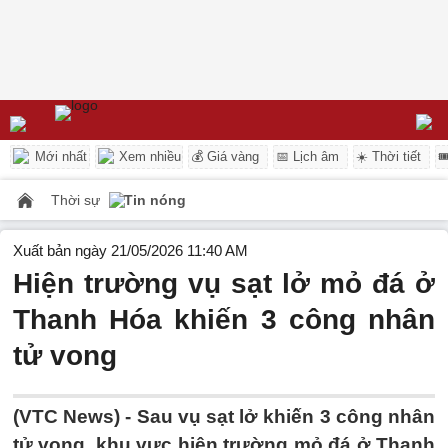
Mới nhất
Xem nhiều
💰 Giá vàng
📅 Lịch âm
☀️ Thời tiết

Thời sự
Tin nóng
Xuất bản ngày 21/05/2026 11:40 AM
Hiện trường vụ sạt lở mỏ đá ở
Thanh Hóa khiến 3 công nhân
tử vong
(VTC News) -
Sau vụ sạt lở khiến 3 công nhân
tử vong, khu vực hiện trường mỏ đá ở Thanh