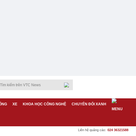
ỐNG
XE
KHOA HỌC CÔNG NGHỆ
CHUYỂN ĐỔI XANH
Liên hệ quảng cáo:
024 36321588