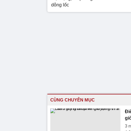
dông lốc
CÙNG CHUYÊN MỤC
Đi
gi
3 m