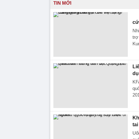
TIN MỚI
cứ
Nhi
trợ
Ku
Li
dụ
KFA
quố
201
Kh
ta
Uố