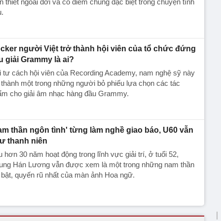
n thiết ngoài đời và có điểm chung đặc biệt trong chuyện tình
.
cker người Việt trở thành hội viên của tổ chức đứng
u giải Grammy là ai?
i tư cách hội viên của Recording Academy, nam nghệ sỹ này
 thành một trong những người bỏ phiếu lựa chọn các tác
ẩm cho giải âm nhạc hàng đầu Grammy.
am thần ngôn tình' từng làm nghề giao báo, U60 vẫn
ư thanh niên
 hơn 30 năm hoạt động trong lĩnh vực giải trí, ở tuổi 52,
ung Hán Lương vẫn được xem là một trong những nam thần
 bật, quyến rũ nhất của màn ảnh Hoa ngữ.