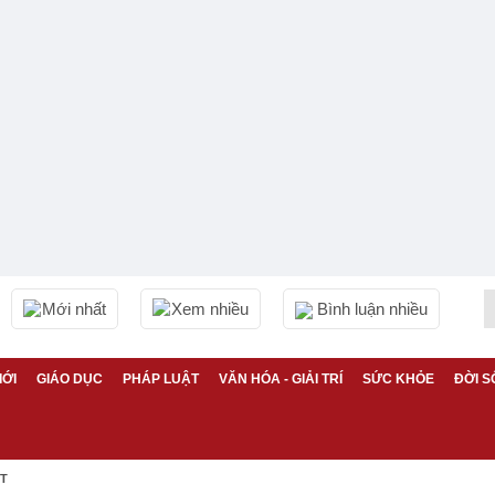
Mới nhất
Xem nhiều
Bình luận nhiều
IỚI
GIÁO DỤC
PHÁP LUẬT
VĂN HÓA - GIẢI TRÍ
SỨC KHỎE
ĐỜI S
ỆT