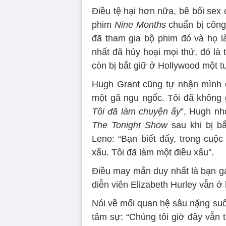
Điều tệ hại hơn nữa, bê bối sex
phim
Nine Months
chuẩn bị công 
đã tham gia bộ phim đó và họ là
nhất đã hủy hoại mọi thứ, đó là t
còn bị bắt giữ ở Hollywood một t
Hugh Grant cũng tự nhận mình qu
một gã ngu ngốc. Tôi đã không g
Tôi đã làm chuyện ấy
”, Hugh nh
The Tonight Show
sau khi bị b
Leno: “Bạn biết đấy, trong cuộc
xấu. Tôi đã làm một điều xấu”.
Điều may mắn duy nhất là bạn gá
diễn viên Elizabeth Hurley vẫn ở
Nói về mối quan hệ sâu nặng suố
tâm sự: “Chúng tôi giờ đây vẫn th