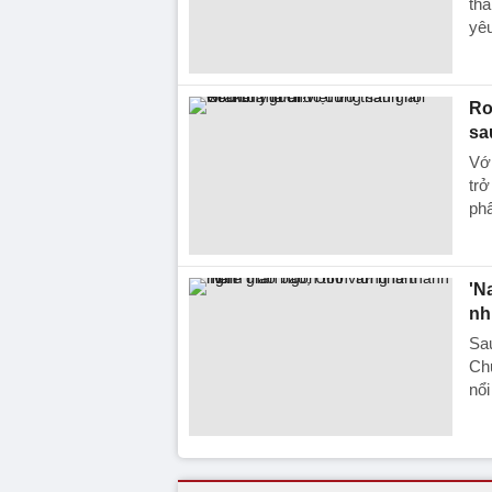
thâ
yêu
Ro
sa
Vớ
trở
ph
'N
nh
Sau
Ch
nổi