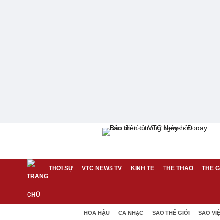
THỜI SỰ
VTC NEWS TV
KINH TẾ
THỂ THAO
THẾ G
HOA HẬU
CA NHẠC
SAO THẾ GIỚI
SAO VI