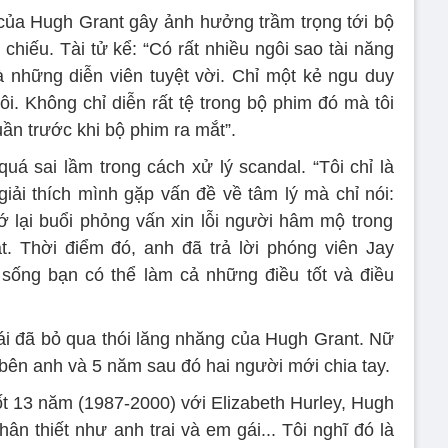
 của Hugh Grant gây ảnh hưởng trầm trọng tới bộ
chiếu. Tài tử kể: “Có rất nhiều ngôi sao tài năng
 những diễn viên tuyệt vời. Chỉ một kẻ ngu duy
ôi. Không chỉ diễn rất tệ trong bộ phim đó mà tôi
uần trước khi bộ phim ra mắt”.
á sai lầm trong cách xử lý scandal. “Tôi chỉ là
iải thích mình gặp vấn đề về tâm lý mà chỉ nói:
ớ lại buổi phỏng vấn xin lỗi người hâm mộ trong
ắt. Thời điểm đó, anh đã trả lời phóng viên Jay
 sống bạn có thể làm cả những điều tốt và điều
i đã bỏ qua thói lăng nhăng của Hugh Grant. Nữ
 bên anh và 5 năm sau đó hai người mới chia tay.
t 13 năm (1987-2000) với Elizabeth Hurley, Hugh
ân thiết như anh trai và em gái... Tôi nghĩ đó là