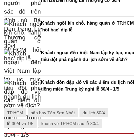
núi Bà Đen trong Lễ Thượng cờ 30/4
Khách ngồi kín chỗ, hàng quán ở TP.HCM
'hốt bạc' dịp lễ
Khách ngoại đến Việt Nam lập kỷ lục, mục
tiêu đột phá ngành du lịch sớm về đích?
Khách dồn dập đổ về các điểm du lịch nổi
tiếng miền Trung kỳ nghỉ lễ 30/4 - 1/5
TP.HCM
sân bay Tân Sơn Nhất
du lịch 30/4
lễ 30/4 và 1/5
khách về TP.HCM sau lễ 30/4