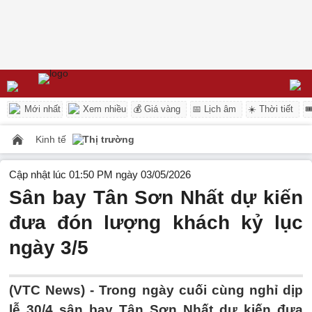
Mới nhất
Xem nhiều
💰 Giá vàng
📅 Lịch âm
☀️ Thời tiết

Kinh tế
Thị trường
Cập nhật lúc 01:50 PM ngày 03/05/2026
Sân bay Tân Sơn Nhất dự kiến
đưa đón lượng khách kỷ lục
ngày 3/5
(VTC News) -
Trong ngày cuối cùng nghỉ dịp
lễ 30/4 sân bay Tân Sơn Nhất dự kiến đưa