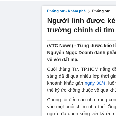
Phóng sự - Khám phá
Phóng sự
Người lính được ké
trường chinh đi tìm
(VTC News) -
Từng được kéo lê
Nguyễn Ngọc Doanh dành phần đ
về với đất mẹ.
Cuối tháng Tư, TP.HCM nắng đ
sáng đã đi qua nhiều lớp thời g
khoảnh khắc gần
ngày 30/4
, lu
thể ký ức không thuộc về quá khứ
Chúng tôi đến căn nhà trong c
vào một buổi chiều như thế. Ông
người đã quen sống với ký ức nh