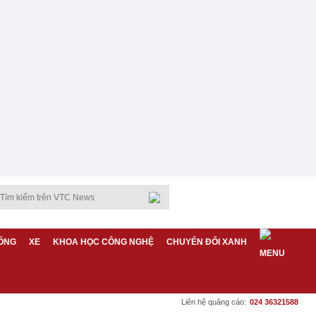
ỐNG
XE
KHOA HỌC CÔNG NGHỆ
CHUYỂN ĐỔI XANH
Liên hệ quảng cáo:
024 36321588