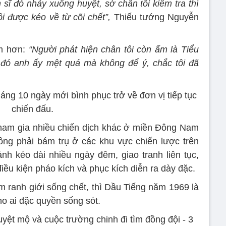
ĩ đó nhảy xuống huyệt, sờ chân tôi kiểm tra thì
i được kéo về từ cõi chết”,
Thiếu tướng Nguyễn
m hơn:
“Người phát hiện chân tôi còn ấm là Tiểu
đó anh ấy mệt quá mà không để ý, chắc tôi đã
tháng 10 ngày mới bình phục trở về đơn vị tiếp tục
chiến đấu.
tham gia nhiều chiến dịch khác ở miền Đông Nam
ông phải bám trụ ở các khu vực chiến lược trên
nh kéo dài nhiều ngày đêm, giao tranh liên tục,
iều kiện pháo kích và phục kích diễn ra dày đặc.
 ranh giới sống chết, thì Dầu Tiếng năm 1969 là
ho ai đặc quyền sống sót.