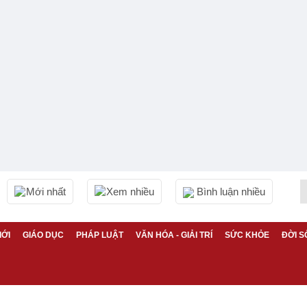
Mới nhất
Xem nhiều
Bình luận nhiều
IỚI
GIÁO DỤC
PHÁP LUẬT
VĂN HÓA - GIẢI TRÍ
SỨC KHỎE
ĐỜI S