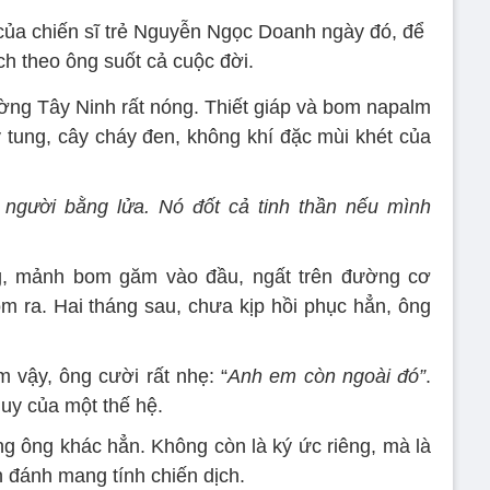
ủa chiến sĩ trẻ Nguyễn Ngọc Doanh ngày đó, để
ích theo ông suốt cả cuộc đời.
ường Tây Ninh rất nóng. Thiết giáp và bom napalm
y tung, cây cháy đen, không khí đặc mùi khét của
 người bằng lửa. Nó đốt cả tinh thần nếu mình
ơng, mảnh bom găm vào đầu, ngất trên đường cơ
 ra. Hai tháng sau, chưa kịp hồi phục hẳn, ông
m vậy, ông cười rất nhẹ: “
Anh em còn ngoài đó”
.
uy của một thế hệ.
ng ông khác hẳn. Không còn là ký ức riêng, mà là
n đánh mang tính chiến dịch.