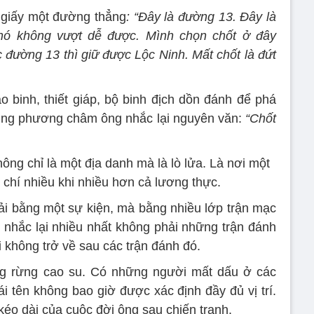
ờ giấy một đường thẳng
: “Đây là đường 13. Đây là
nó không vượt dễ được. Mình chọn chốt ở đây
 đường 13 thì giữ được Lộc Ninh. Mất chốt là đứt
binh, thiết giáp, bộ binh địch dồn đánh để phá
đúng phương châm ông nhắc lại nguyên văn:
“Chốt
ng chỉ là một địa danh mà là lò lửa. Là nơi một
 chí nhiều khi nhiều hơn cả lương thực.
ải bằng một sự kiện, mà bằng nhiều lớp trận mạc
nhắc lại nhiều nhất không phải những trận đánh
 không trở về sau các trận đánh đó.
ng rừng cao su. Có những người mất dấu ở các
 tên không bao giờ được xác định đầy đủ vị trí.
kéo dài của cuộc đời ông sau chiến tranh.