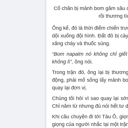
Cổ chân bị mảnh bom găm sâu c
rồi thương t
Ông kể, đó là thời điểm chiến tr
dội xuống đội hình. Đất đỏ bị cà
xăng cháy và thuốc súng.
“Bom napalm nó không chỉ giết
không lì”,
ông nói.
Trong trận đó, ông lại bị thư
động, phải mổ sống lấy mảnh bom
quay lại đơn vị.
Chúng tôi hỏi vì sao quay lại sớ
Chỉ năm từ nhưng đủ nói hết tư d
Khi câu chuyện đi tới Tàu Ô, giọ
giọng của người nhắc lại một trậ