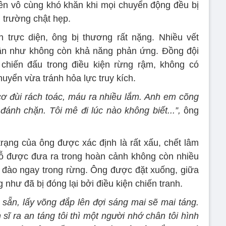
 nên vô cùng khó khăn khi mọi chuyển động đều bị
 trường chật hẹp.
h trực diện, ông bị thương rất nặng. Nhiều vết
gần như không còn khả năng phản ứng. Đồng đội
 chiến đấu trong điều kiện rừng rậm, không có
uyển vừa tránh hỏa lực truy kích.
 cơ đùi rách toác, máu ra nhiều lắm. Anh em cõng
 đánh chặn. Tôi mê đi lúc nào không biết...”,
ông
trạng của ông được xác định là rất xấu, chết lâm
hỗ được đưa ra trong hoàn cảnh không còn nhiều
 đào ngay trong rừng. Ông được đặt xuống, giữa
như đã bị đóng lại bởi điều kiện chiến tranh.
 sẵn, lấy võng đắp lên đợi sáng mai sẽ mai táng.
sĩ ra an táng tôi thì một người nhớ chân tôi hình