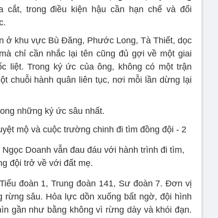
a cắt, trong điều kiện hậu cần hạn chế và đối
c.
ớn ở khu vực Bù Đăng, Phước Long, Tà Thiết, dọc
à chỉ cần nhắc lại tên cũng đủ gợi về một giai
c liệt. Trong ký ức của ông, không có một trận
t chuỗi hành quân liên tục, nơi mỗi lần dừng lại
rong những ký ức sâu nhất.
 Ngọc Doanh vẫn đau đáu với hành trình đi tìm,
g đội trở về với đất mẹ.
 Tiểu đoàn 1, Trung đoàn 141, Sư đoàn 7. Đơn vị
ng rừng sâu. Hỏa lực dồn xuống bất ngờ, đội hình
nhìn gần như bằng không vì rừng dày và khói đạn.