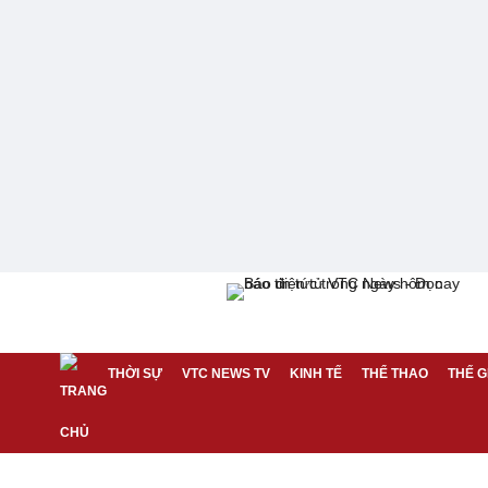
THỜI SỰ
VTC NEWS TV
KINH TẾ
THỂ THAO
THẾ G