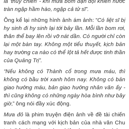
là ‘thủy chiến’ - khi mưa bom đạn dội khiến nước
tràn ngập hầm hào, ngập cả tử sĩ”.
Ông kể lại những hình ảnh ám ảnh: “
Có liệt sĩ bị
hy sinh đi hy sinh lại tới bảy lần. Mỗi lần bom rơi,
thân thể bay lên rồi vỡ nát dần. Có người chỉ còn
lại một bàn tay. Không một tiểu thuyết, kịch bản
hay trường ca nào có thể lột tả hết được tinh thần
của Quảng Trị”.
“Nếu không có Thành cổ trong mưa máu, thì
không có bầu trời xanh hôm nay. Không có bản
giao hưởng máu, bản giao hưởng nhân văn ấy -
thì cũng không có những ngày hòa bình như bây
giờ
,” ông nói đầy xúc động.
Mưa đỏ
là phim truyện điện ảnh về đề tài chiến
tranh cách mạng với kịch bản của nhà văn Chu