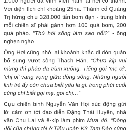
1.000 người đã vĩnh viễn nằm lại nơi cổ thành.
Với diện tích chỉ khoảng 25ha, Thành cổ Quảng
Trị hứng chịu 328.000 tấn bom đạn - trung bình
mỗi chiến sĩ phải gánh hơn 100 quả bom, 200
quả pháo. “
Thử hỏi sống làm sao nổi?
” - ông
nghẹn ngào.
Ông Hợi cũng nhớ lại khoảnh khắc đi đón quân
bổ sung vượt sông Thạch Hãn. “
Chưa kịp vui
mừng thì pháo đã trùm xuống. Tiếng gọi ‘mẹ ơi’,
‘chị ơi’ vang vọng giữa dòng sông. Những người
lính trẻ ấy còn chưa biết yêu là gì, trong phút cuối
cùng chỉ biết gọi mẹ, gọi chị…”
Cựu chiến binh Nguyễn Văn Hợi xúc động gửi
lời cảm ơn tới đạo diễn Đặng Thái Huyền, nhà
văn Chu Lai và ê-kíp làm phim
Mưa đỏ
.
“Đồng
đội của chúng tôi ở Tiểu đoàn K3 Tam Đảo cùng