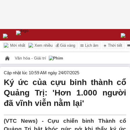
Mới nhất
Xem nhiều
💰 Giá vàng
📅 Lịch âm
☀️ Thời tiết

Văn hóa - Giải trí
Phim
Cập nhật lúc 10:59 AM ngày 24/07/2025
Ký ức của cựu binh thành cổ
Quảng Trị: 'Hơn 1.000 người
đã vĩnh viễn nằm lại'
(VTC News) -
Cựu chiến binh Thành cổ
Quảng Trị bật khóc nức nở khi thấy ký ức