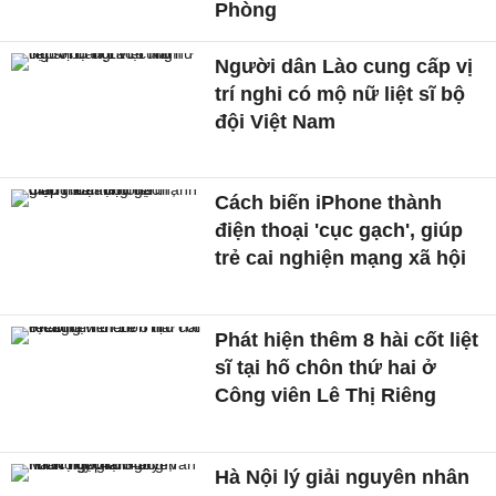
Phòng
Người dân Lào cung cấp vị
trí nghi có mộ nữ liệt sĩ bộ
đội Việt Nam
Cách biến iPhone thành
điện thoại 'cục gạch', giúp
trẻ cai nghiện mạng xã hội
Phát hiện thêm 8 hài cốt liệt
sĩ tại hố chôn thứ hai ở
Công viên Lê Thị Riêng
Hà Nội lý giải nguyên nhân