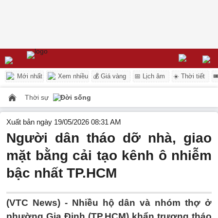
Mới nhất
Xem nhiều
💰 Giá vàng
📅 Lịch âm
☀️ Thời tiết

Thời sự
Đời sống
Xuất bản ngày 19/05/2026 08:31 AM
Người dân tháo dỡ nhà, giao
mặt bằng cải tạo kênh ô nhiễm
bậc nhất TP.HCM
(VTC News) -
Nhiều hộ dân và nhóm thợ ở
phường Gia Định (TP.HCM) khẩn trương tháo