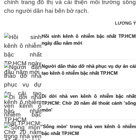
chỉnh trang đô thị và cải thiện môi trường sống
cho người dân hai bên bờ rạch.
LƯƠNG Ý
Hồi sinh kênh ô nhiễm bậc nhất TP.HCM
ngày đầu năm mới
Người dân tháo dỡ nhà phục vụ dự án cải
tạo kênh ô nhiễm bậc nhất TP.HCM
Di dời nhà ven kênh ô nhiễm bậc nhất
TP.HCM: Chờ 20 năm để thoát cảnh 'sống
mòn'
'Sống mòn' trong nhà ven kênh ô nhiễm
bậc nhất TP.HCM