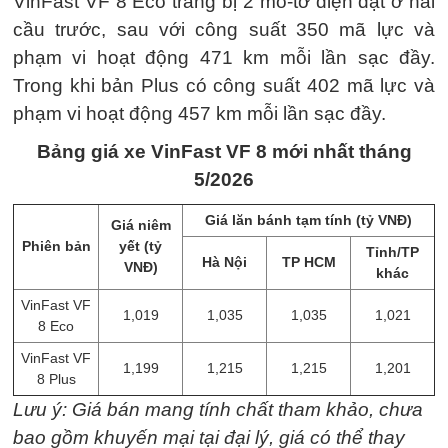
VinFast VF 8 Eco trang bị 2 mô-tơ điện đặt ở hai
cầu trước, sau với công suất 350 mã lực và
phạm vi hoạt động 471 km mỗi lần sạc đầy.
Trong khi bản Plus có công suất 402 mã lực và
phạm vi hoạt động 457 km mỗi lần sạc đầy.
Bảng giá xe VinFast VF 8 mới nhất tháng
5/2026
Giá lăn bánh tạm tính (tỷ VNĐ)
Giá niêm
Phiên bản
yết (tỷ
Tỉnh/TP
Hà Nội
TP HCM
VNĐ)
khác
VinFast VF
1,019
1,035
1,035
1,021
8 Eco
VinFast VF
1,199
1,215
1,215
1,201
8 Plus
Lưu ý: Giá bán mang tính chất tham khảo, chưa
bao gồm khuyến mại tại đại lý, giá có thể thay