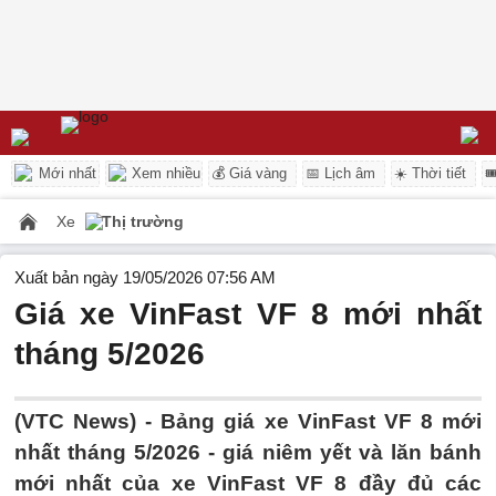
Mới nhất
Xem nhiều
💰 Giá vàng
📅 Lịch âm
☀️ Thời tiết

Xe
Thị trường
Xuất bản ngày 19/05/2026 07:56 AM
Giá xe VinFast VF 8 mới nhất
tháng 5/2026
(VTC News) -
Bảng giá xe VinFast VF 8 mới
nhất tháng 5/2026 - giá niêm yết và lăn bánh
mới nhất của xe VinFast VF 8 đầy đủ các