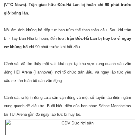
(VTC News)- Trận giao hữu Đức-Hà Lan bị hoãn chỉ 90 phút trước
giờ bóng lăn.
Nỗi ám ảnh khủng bố tiếp tục bao trùm thể thao toàn cầu. Sau khi trận
Bỉ - Tây Ban Nha bị hoãn, đến lượt
trận Đức-Hà Lan bị hủy bỏ vì nguy
cơ khủng bố
chỉ 90 phút trước khi bắt đầu.
Cảnh sát đã tìm thấy một vali khả nghi tại khu vực xung quanh sân vận
động HDI Arena (Hannover), nơi tổ chức trận đấu, và ngay lập tức yêu
cầu sơ tán toàn bộ sân vận động.
Cảnh sát ra lệnh đóng cửa sân vận động và một số tuyến tàu điện ngầm
xung quanh để điều tra. Buổi biểu diễn của ban nhạc Söhne Mannheims
tại TUI Arena gần đó ngay lập tức bị hủy bỏ.