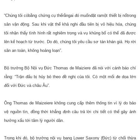
“
Chúng tôi có
bằng chứng cụ thể
rằng
ai đó muốn
đặt ra
một thiết bị nổ
trong
sân vận động
. Sau khi vật thể khả nghi đầu tiên bị vô hiệu hóa, chúng
tôi nhận thấy tình hình rất nghiêm trọng và vụ khủng bố có thể đã được
lên kế hoạch từ trước. Do đó, chúng tôi yêu cầu sơ tán khán giả. Họ rời
sân an toàn, không hoảng loạn”.
Bộ trưởng Bộ Nội vụ Đức Thomas de Maiziere đã nói với cánh báo chí
rằng: “Trận đấu bị hủy bỏ theo đề nghị của tôi. Có một mối đe dọa lớn
đối với Đức và châu Âu”.
Ông Thomas de Maizeiere không cung cấp thêm thông tin vì lý do bảo
vệ nguồn tìn, đồng thời khẳng định câu trả lời chi tiết có thể gây ảnh
hưởng xấu tới tâm lý người dân.
Trong khi đó, bộ trưởng nội vụ bang Lower Saxony (Đức) từ chối thừa