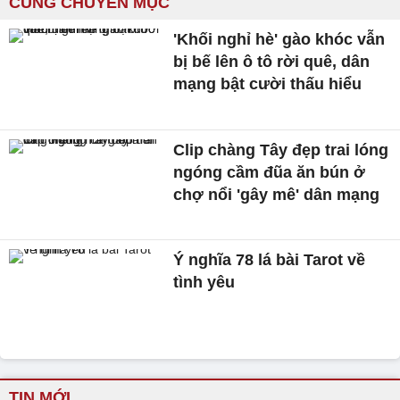
CÙNG CHUYÊN MỤC
'Khối nghỉ hè' gào khóc vẫn
bị bế lên ô tô rời quê, dân
mạng bật cười thấu hiểu
Clip chàng Tây đẹp trai lóng
ngóng cầm đũa ăn bún ở
chợ nổi 'gây mê' dân mạng
Ý nghĩa 78 lá bài Tarot về
tình yêu
TIN MỚI