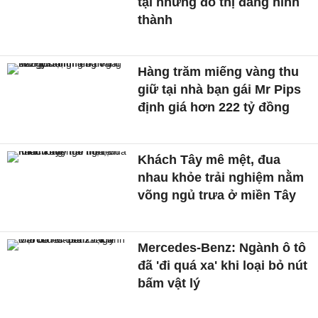
tại những đô thị đang hình
thành
Hàng trăm miếng vàng thu
giữ tại nhà bạn gái Mr Pips
định giá hơn 222 tỷ đồng
Khách Tây mê mệt, đua
nhau khỏe trải nghiệm nằm
võng ngủ trưa ở miền Tây
Mercedes-Benz: Ngành ô tô
đã 'đi quá xa' khi loại bỏ nút
bấm vật lý