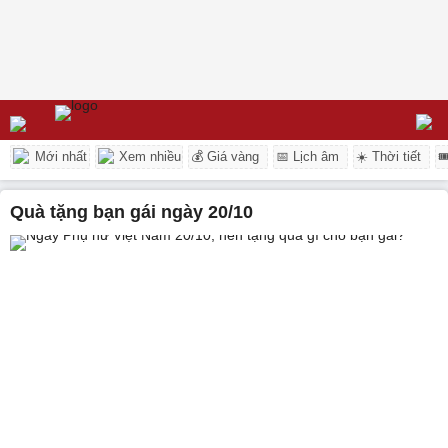
Mới nhất
Xem nhiều
💰 Giá vàng
📅 Lịch âm
☀️ Thời tiết

quà tặng bạn gái ngày 20/10