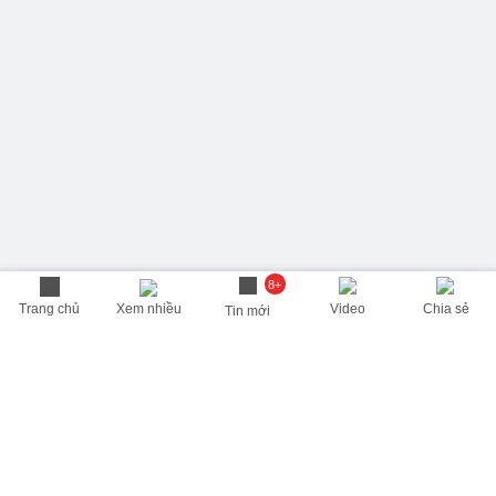
8+
Trang chủ
Xem nhiều
Video
Chia sẻ
Tin mới