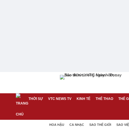
THỜI SỰ
VTC NEWS TV
KINH TẾ
THỂ THAO
THẾ G
HOA HẬU
CA NHẠC
SAO THẾ GIỚI
SAO VI