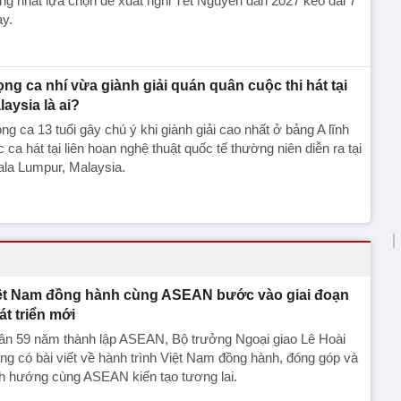
ng nhất lựa chọn đề xuất nghỉ Tết Nguyên đán 2027 kéo dài 7
y.
ọng ca nhí vừa giành giải quán quân cuộc thi hát tại
laysia là ai?
ng ca 13 tuổi gây chú ý khi giành giải cao nhất ở bảng A lĩnh
 ca hát tại liên hoan nghệ thuật quốc tế thường niên diễn ra tại
la Lumpur, Malaysia.
ệt Nam đồng hành cùng ASEAN bước vào giai đoạn
át triển mới
ân 59 năm thành lập ASEAN, Bộ trưởng Ngoại giao Lê Hoài
ng có bài viết về hành trình Việt Nam đồng hành, đóng góp và
h hướng cùng ASEAN kiến tạo tương lai.