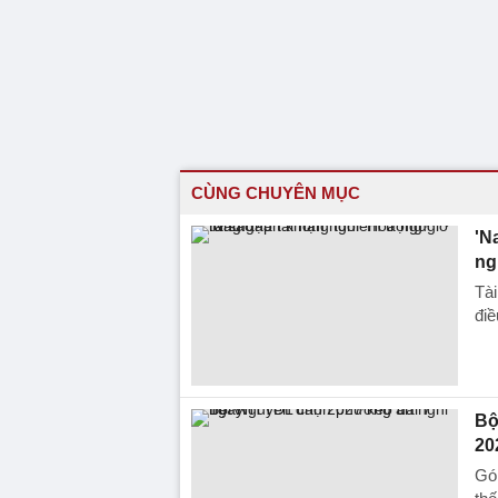
CÙNG CHUYÊN MỤC
'N
ng
Tài
điề
Bộ
20
Góp