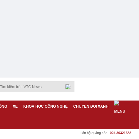
ỐNG
XE
KHOA HỌC CÔNG NGHỆ
CHUYỂN ĐỔI XANH
Liên hệ quảng cáo:
024 36321588