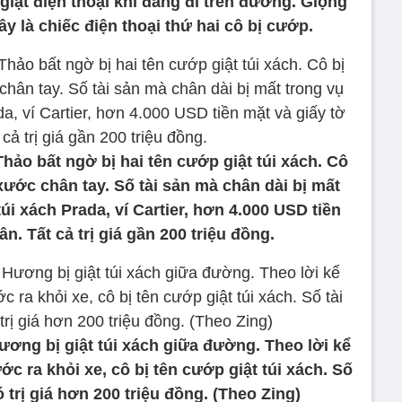
iật điện thoại khi đang đi trên đường. Giọng
ây là chiếc điện thoại thứ hai cô bị cướp.
hảo bất ngờ bị hai tên cướp giật túi xách. Cô
ước chân tay. Số tài sản mà chân dài bị mất
i xách Prada, ví Cartier, hơn 4.000 USD tiền
ân. Tất cả trị giá gần 200 triệu đồng.
ơng bị giật túi xách giữa đường. Theo lời kể
ớc ra khỏi xe, cô bị tên cướp giật túi xách. Số
ó trị giá hơn 200 triệu đồng. (Theo Zing)