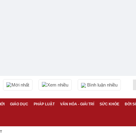
Mới nhất
Xem nhiều
Bình luận nhiều
IỚI
GIÁO DỤC
PHÁP LUẬT
VĂN HÓA - GIẢI TRÍ
SỨC KHỎE
ĐỜI S
ỆT