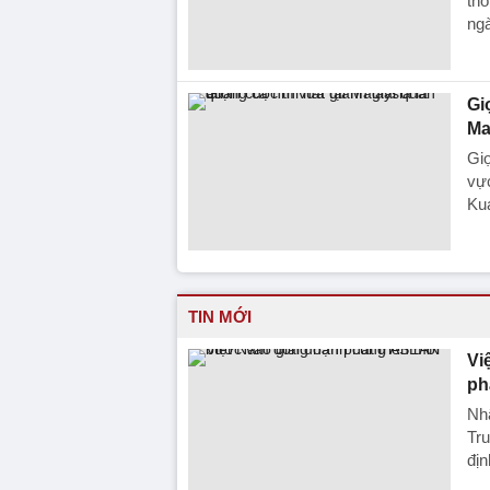
thố
ngà
Gi
Ma
Giọ
vực
Kua
TIN MỚI
Vi
ph
Nh
Tru
địn