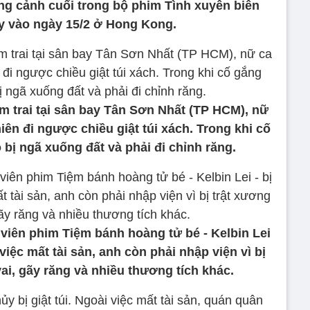
ng cảnh cuối trong bộ phim Tình xuyên biên
ay vào ngày 15/2 ở Hong Kong.
em trai tại sân bay Tân Sơn Nhất (TP HCM), nữ
niên đi ngược chiều giật túi xách. Trong khi cố
ô bị ngã xuống đất và phải đi chỉnh răng.
 viên phim Tiệm bánh hoàng tử bé - Kelbin Lei
 việc mất tài sản, anh còn phải nhập viện vì bị
ai, gãy răng và nhiều thương tích khác.