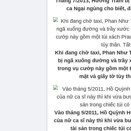
Tháng 7/2013, Hương Tràm bị g
ca Ngại ngùng cho biết, đ
Khi đang chờ taxi, Phan Như T
bị ngã xuống đường và trầy x
trong vụ cướp này gồm một tú
mặt và giấy tờ tùy th
Vào tháng 5/2011, Hồ Quỳnh Hư
của nữ ca sĩ này thì khi vừa bư
tài sản trong chiếc túi c