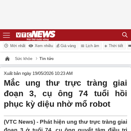
Mới nhất
Xem nhiều
💰 Giá vàng
📅 Lịch âm
☀️ Thời tiết

Sức khỏe
Tin tức
Xuất bản ngày 19/05/2026 10:23 AM
Mắc ung thư trực tràng giai
đoạn 3, cụ ông 74 tuổi hồi
phục kỳ diệu nhờ mổ robot
(VTC News) -
Phát hiện ung thư trực tràng giai
đoạn 3 ở tuổi 74, cụ ông quyết tâm điều trị