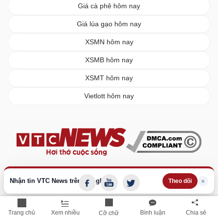
Giá cà phê hôm nay
Giá lúa gạo hôm nay
XSMN hôm nay
XSMB hôm nay
XSMT hôm nay
Vietlott hôm nay
Nhận tin VTC News trên Google
×
Theo dõi
Trang chủ
Xem nhiều
Bình luận
Chia sẻ
Cỡ chữ