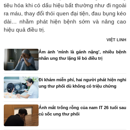
tiêu hóa khi có dấu hiệu bất thường như đi ngoài
ra máu, thay đổi thói quen đại tiện, đau bụng kéo
dài… nhằm phát hiện bệnh sớm và nâng cao
hiệu quả điều trị.
VIỆT LINH
Ám ảnh 'mình là gánh nặng', nhiều bệnh
nhân ung thư lặng lẽ bỏ điều trị
Đi khám miễn phí, hai người phát hiện nghi
ung thư phổi dù không có triệu chứng
Ánh mắt trống rỗng của nam IT 26 tuổi sau
cú sốc ung thư phổi