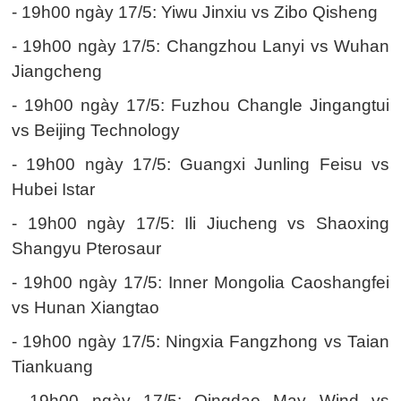
- 19h00 ngày 17/5: Yiwu Jinxiu vs Zibo Qisheng
- 19h00 ngày 17/5: Changzhou Lanyi vs Wuhan
Jiangcheng
- 19h00 ngày 17/5: Fuzhou Changle Jingangtui
vs Beijing Technology
- 19h00 ngày 17/5: Guangxi Junling Feisu vs
Hubei Istar
- 19h00 ngày 17/5: Ili Jiucheng vs Shaoxing
Shangyu Pterosaur
- 19h00 ngày 17/5: Inner Mongolia Caoshangfei
vs Hunan Xiangtao
- 19h00 ngày 17/5: Ningxia Fangzhong vs Taian
Tiankuang
- 19h00 ngày 17/5: Qingdao May Wind vs