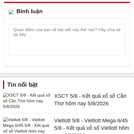
Bình luận
Tin nổi bật
XSCT 5/8 - Kết quả xổ số Cần
Thơ hôm nay 5/8/2026
Vietlott 5/8 - Vietlott Mega 6/45
5/8 - Kết quả xổ số Vietlott hôm