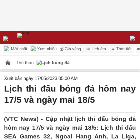
Mới nhất
Xem nhiều
💰 Giá vàng
📅 Lịch âm
☀️ Thời tiết

Thể thao
Lịch bóng đá
Xuất bản ngày 17/05/2023 05:00 AM
Lịch thi đấu bóng đá hôm nay
17/5 và ngày mai 18/5
(VTC News) -
Cập nhật lịch thi đấu bóng đá
hôm nay 17/5 và ngày mai 18/5: Lịch thi đấu
SEA Games 32, Ngoại Hạng Anh, La Liga,