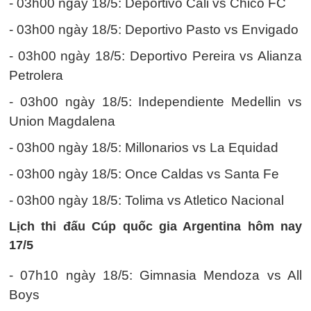
- 03h00 ngày 18/5: Deportivo Cali vs Chico FC
- 03h00 ngày 18/5: Deportivo Pasto vs Envigado
- 03h00 ngày 18/5: Deportivo Pereira vs Alianza
Petrolera
- 03h00 ngày 18/5: Independiente Medellin vs
Union Magdalena
- 03h00 ngày 18/5: Millonarios vs La Equidad
- 03h00 ngày 18/5: Once Caldas vs Santa Fe
- 03h00 ngày 18/5: Tolima vs Atletico Nacional
Lịch thi đấu Cúp quốc gia Argentina hôm nay
17/5
- 07h10 ngày 18/5: Gimnasia Mendoza vs All
Boys