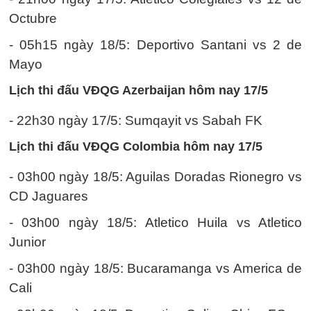
Octubre
- 05h15 ngày 18/5: Deportivo Santani vs 2 de
Mayo
Lịch thi đấu VĐQG Azerbaijan hôm nay 17/5
- 22h30 ngày 17/5: Sumqayit vs Sabah FK
Lịch thi đấu VĐQG Colombia hôm nay 17/5
- 03h00 ngày 18/5: Aguilas Doradas Rionegro vs
CD Jaguares
- 03h00 ngày 18/5: Atletico Huila vs Atletico
Junior
- 03h00 ngày 18/5: Bucaramanga vs America de
Cali