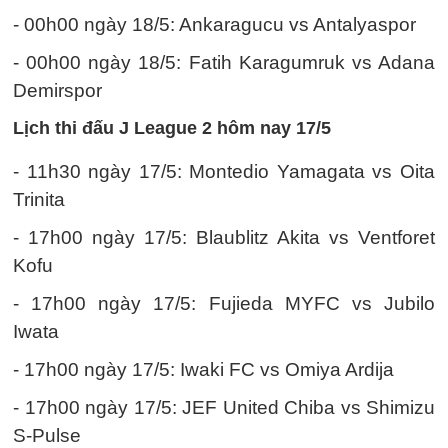
- 00h00 ngày 18/5: Ankaragucu vs Antalyaspor
- 00h00 ngày 18/5: Fatih Karagumruk vs Adana
Demirspor
Lịch thi đấu J League 2 hôm nay 17/5
- 11h30 ngày 17/5: Montedio Yamagata vs Oita
Trinita
- 17h00 ngày 17/5: Blaublitz Akita vs Ventforet
Kofu
- 17h00 ngày 17/5: Fujieda MYFC vs Jubilo
Iwata
- 17h00 ngày 17/5: Iwaki FC vs Omiya Ardija
- 17h00 ngày 17/5: JEF United Chiba vs Shimizu
S-Pulse