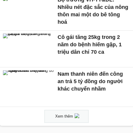
Nhiều nét đặc sắc của nông
thôn mai một do bê tông
hoá
Cô gái tăng 25kg trong 2
năm do bệnh hiếm gặp, 1
triệu dân chỉ 70 ca
Nam thanh niên đến công
an trả 5 tỷ đồng do người
khác chuyển nhầm
Xem thêm