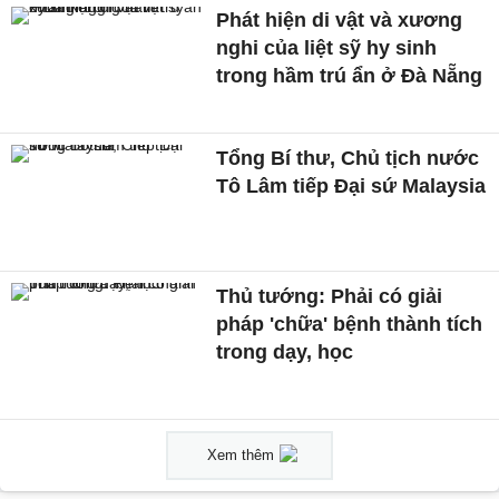
Phát hiện di vật và xương
nghi của liệt sỹ hy sinh
trong hầm trú ẩn ở Đà Nẵng
Tổng Bí thư, Chủ tịch nước
Tô Lâm tiếp Đại sứ Malaysia
Thủ tướng: Phải có giải
pháp 'chữa' bệnh thành tích
trong dạy, học
Xem thêm