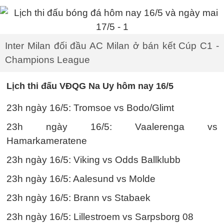
Inter Milan đối đầu AC Milan ở bán kết Cúp C1 -
Champions League
Lịch thi đấu VĐQG Na Uy hôm nay 16/5
23h ngày 16/5: Tromsoe vs Bodo/Glimt
23h ngày 16/5: Vaalerenga vs
Hamarkameratene
23h ngày 16/5: Viking vs Odds Ballklubb
23h ngày 16/5: Aalesund vs Molde
23h ngày 16/5: Brann vs Stabaek
23h ngày 16/5: Lillestroem vs Sarpsborg 08