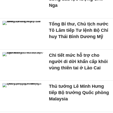
Nga
Tổng Bí thư, Chủ tịch nước
Tô Lâm tiếp Tư lệnh Bộ Chỉ
huy Thái Bình Dương Mỹ
Chi tiết mức hỗ trợ cho
người di dời khẩn cấp khỏi
vùng thiên tai ở Lào Cai
Thủ tướng Lê Minh Hưng
tiếp Bộ trưởng Quốc phòng
Malaysia