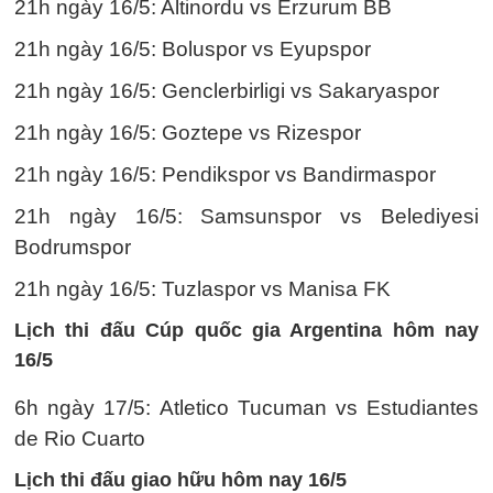
21h ngày 16/5: Altinordu vs Erzurum BB
21h ngày 16/5: Boluspor vs Eyupspor
21h ngày 16/5: Genclerbirligi vs Sakaryaspor
21h ngày 16/5: Goztepe vs Rizespor
21h ngày 16/5: Pendikspor vs Bandirmaspor
21h ngày 16/5: Samsunspor vs Belediyesi
Bodrumspor
21h ngày 16/5: Tuzlaspor vs Manisa FK
Lịch thi đấu Cúp quốc gia Argentina hôm nay
16/5
6h ngày 17/5: Atletico Tucuman vs Estudiantes
de Rio Cuarto
Lịch thi đấu giao hữu hôm nay 16/5