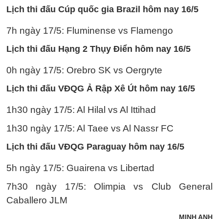
Lịch thi đấu Cúp quốc gia Brazil hôm nay 16/5
7h ngày 17/5: Fluminense vs Flamengo
Lịch thi đấu Hạng 2 Thụy Điển hôm nay 16/5
0h ngày 17/5: Orebro SK vs Oergryte
Lịch thi đấu VĐQG Ả Rập Xê Út hôm nay 16/5
1h30 ngày 17/5: Al Hilal vs Al Ittihad
1h30 ngày 17/5: Al Taee vs Al Nassr FC
Lịch thi đấu VĐQG Paraguay hôm nay 16/5
5h ngày 17/5: Guairena vs Libertad
7h30 ngày 17/5: Olimpia vs Club General
Caballero JLM
MINH ANH