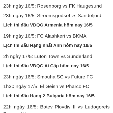
23h ngày 16/5: Rosenborg vs FK Haugesund
23h ngày 16/5: Stroemsgodset vs Sandefjord
Lịch thi đấu VĐQG Armenia hôm nay 16/5
19h ngày 16/5: FC Alashkert vs BKMA
Lịch thi đấu Hạng nhất Anh hôm nay 16/5
2h ngày 17/5: Luton Town vs Sunderland
Lịch thi đấu VĐQG Ai Cập hôm nay 16/5
23h ngày 16/5: Smouha SC vs Future FC
1h30 ngày 17/5: El Geish vs Pharco FC
Lịch thi đấu Hạng 2 Bulgaria hôm nay 16/5
22h ngày 16/5: Botev Plovdiv II vs Ludogorets