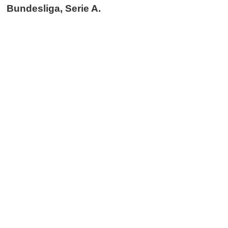
Bundesliga, Serie A.