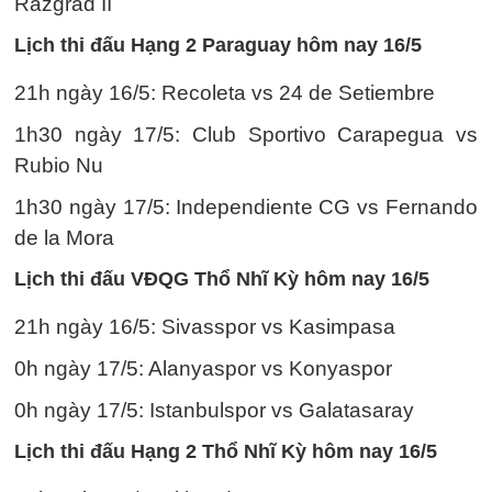
Razgrad II
Lịch thi đấu Hạng 2 Paraguay hôm nay 16/5
21h ngày 16/5: Recoleta vs 24 de Setiembre
1h30 ngày 17/5: Club Sportivo Carapegua vs
Rubio Nu
1h30 ngày 17/5: Independiente CG vs Fernando
de la Mora
Lịch thi đấu VĐQG Thổ Nhĩ Kỳ hôm nay 16/5
21h ngày 16/5: Sivasspor vs Kasimpasa
0h ngày 17/5: Alanyaspor vs Konyaspor
0h ngày 17/5: Istanbulspor vs Galatasaray
Lịch thi đấu Hạng 2 Thổ Nhĩ Kỳ hôm nay 16/5