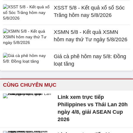
XSST 5/8 - Kết quả xổ số Sóc
Trăng hôm nay 5/8/2026
XSMN 5/8 - Kết quả XSMN
hôm nay thứ Tư ngày 5/8/2026
Giá cà phê hôm nay 5/8: Đồng
loạt tăng
CÙNG CHUYÊN MỤC
Link xem trực tiếp
Philippines vs Thái Lan 20h
ngày 4/8, giải ASEAN Cup
2026