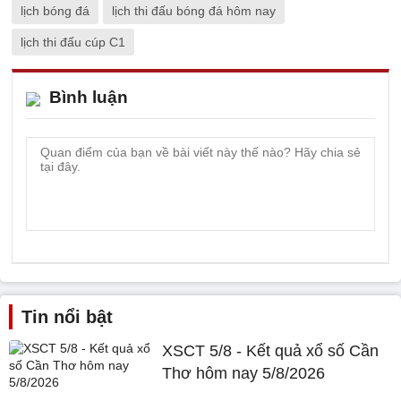
lịch bóng đá
lịch thi đấu bóng đá hôm nay
lịch thi đấu cúp C1
Bình luận
Tin nổi bật
XSCT 5/8 - Kết quả xổ số Cần
Thơ hôm nay 5/8/2026