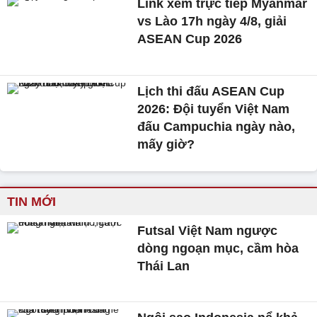
Link xem trực tiếp Myanmar
vs Lào 17h ngày 4/8, giải
ASEAN Cup 2026
Lịch thi đấu ASEAN Cup
2026: Đội tuyển Việt Nam
đấu Campuchia ngày nào,
mấy giờ?
TIN MỚI
Futsal Việt Nam ngược
dòng ngoạn mục, cầm hòa
Thái Lan