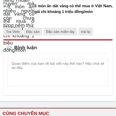
5 món ăn dát vàng có thể mua ở Việt Nam,
giá chỉ khoảng 1 triệu đồng/món
Trà Vinh
Đặc sản
Đặc sản miền tây
trái lạ
Bình luận
CÙNG CHUYÊN MỤC