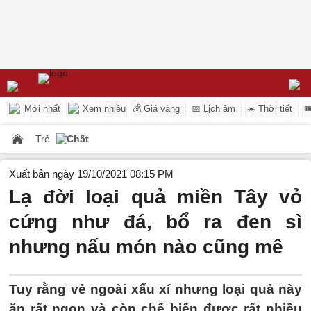
Mới nhất
Xem nhiều
💰 Giá vàng
📅 Lịch âm
☀️ Thời tiết

Trẻ
Chất
Xuất bản ngày 19/10/2021 08:15 PM
Lạ đời loại quả miền Tây vỏ
cứng như đá, bổ ra đen sì
nhưng nấu món nào cũng mê
Tuy rằng vẻ ngoài xấu xí nhưng loại quả này
ăn rất ngon và còn chế biến được rất nhiều