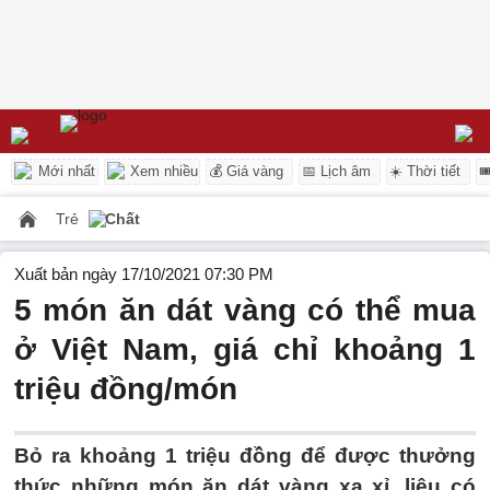
Mới nhất
Xem nhiều
💰 Giá vàng
📅 Lịch âm
☀️ Thời tiết

Trẻ
Chất
Xuất bản ngày 17/10/2021 07:30 PM
5 món ăn dát vàng có thể mua
ở Việt Nam, giá chỉ khoảng 1
triệu đồng/món
Bỏ ra khoảng 1 triệu đồng để được thưởng
thức những món ăn dát vàng xa xỉ, liệu có