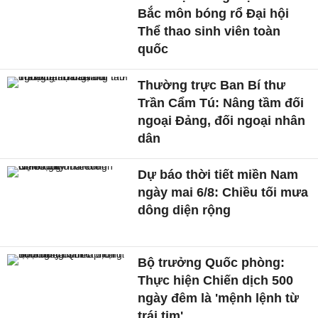
Bắc môn bóng rổ Đại hội
Thể thao sinh viên toàn
quốc
Thường trực Ban Bí thư
Trần Cẩm Tú: Nâng tầm đối
ngoại Đảng, đối ngoại nhân
dân
Dự báo thời tiết miền Nam
ngày mai 6/8: Chiều tối mưa
dông diện rộng
Bộ trưởng Quốc phòng:
Thực hiện Chiến dịch 500
ngày đêm là 'mệnh lệnh từ
trái tim'