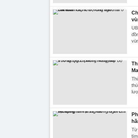
Ch
vù
UBN
đồn
vùn
Th
Ma
Th
thú
lượ
Ph
hầ
Từ
tìm