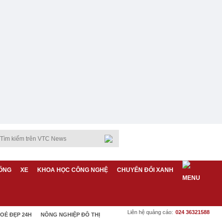
ỐNG
XE
KHOA HỌC CÔNG NGHỆ
CHUYỂN ĐỔI XANH
Liên hệ quảng cáo:
024 36321588
OẺ ĐẸP 24H
NÔNG NGHIỆP ĐÔ THỊ