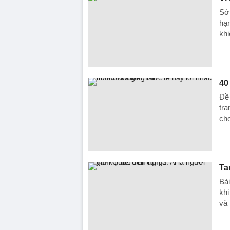
Sở 
hạn
khi
40
Đề 
tra
cho
Ta
Bài
khi
và 