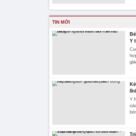
TIN MỚI
Bé
Y 
Cục
hợp
giá
Ke
lĩ
Y N
sác
bón
Tr