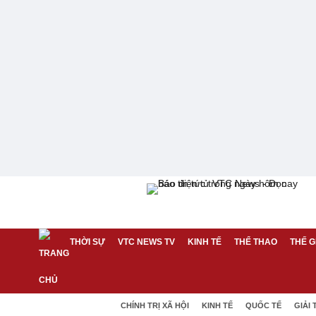
THỜI SỰ
VTC NEWS TV
KINH TẾ
THỂ THAO
THẾ G
CHÍNH TRỊ XÃ HỘI
KINH TẾ
QUỐC TẾ
GIẢI 