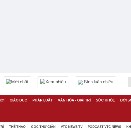
Mới nhất
Xem nhiều
Bình luận nhiều
IỚI
GIÁO DỤC
PHÁP LUẬT
VĂN HÓA - GIẢI TRÍ
SỨC KHỎE
ĐỜI S
TRÍ
THỂ THAO
GÓC THƯ GIÃN
VTC NEWS TV
PODCAST VTC NEWS
KH