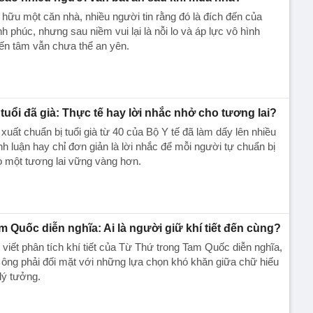
hữu một căn nhà, nhiều người tin rằng đó là đích đến của
h phúc, nhưng sau niềm vui lại là nỗi lo và áp lực vô hình
ến tâm vẫn chưa thể an yên.
 tuổi đã già: Thực tế hay lời nhắc nhở cho tương lai?
xuất chuẩn bị tuổi già từ 40 của Bộ Y tế đã làm dấy lên nhiều
nh luận hay chỉ đơn giản là lời nhắc để mỗi người tự chuẩn bị
 một tương lai vững vàng hơn.
m Quốc diễn nghĩa: Ai là người giữ khí tiết đến cùng?
 viết phân tích khí tiết của Từ Thứ trong Tam Quốc diễn nghĩa,
 ông phải đối mặt với những lựa chọn khó khăn giữa chữ hiếu
lý tưởng.