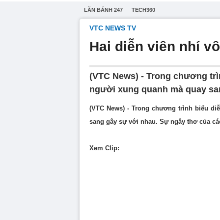
LĂN BÁNH 247
TECH360
VTC NEWS TV
Hai diễn viên nhí v
(VTC News) - Trong chương trì
người xung quanh mà quay san
(VTC News) - Trong chương trình biểu d
sang gây sự với nhau.
Sự ngây thơ của cá
Xem Clip: