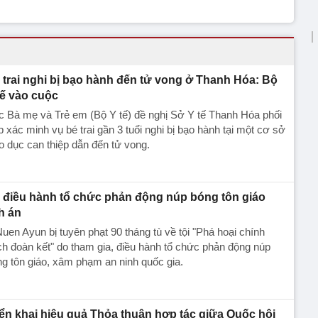
 trai nghi bị bạo hành đến tử vong ở Thanh Hóa: Bộ
tế vào cuộc
 Bà mẹ và Trẻ em (Bộ Y tế) đề nghị Sở Y tế Thanh Hóa phối
 xác minh vụ bé trai gần 3 tuổi nghi bị bạo hành tại một cơ sở
o dục can thiệp dẫn đến tử vong.
̉ điều hành tổ chức phản động núp bóng tôn giáo
nh án
uen Ayun bị tuyên phạt 90 tháng tù về tội "Phá hoại chính
h đoàn kết" do tham gia, điều hành tổ chức phản động núp
g tôn giáo, xâm phạm an ninh quốc gia.
iển khai hiệu quả Thỏa thuận hợp tác giữa Quốc hội