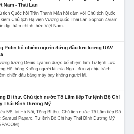
ệt Nam - Thái Lan
ủ tịch Quốc hội Trần Thanh Mẫn hội đàm với Chủ tịch Quốc
i kiêm Chủ tịch Hạ viện Vương quốc Thái Lan Sophon Zaram
n dịp thăm chính thức Việt Nam.
g Putin bổ nhiệm người đứng đầu lực lượng UAV
a
ượng tướng Denis Lyamin được bổ nhiệm làm Tư lệnh Lực
ng Hệ thống Không người lái của Nga - đơn vị chịu trách
ệm chiến đấu bằng máy bay không người lái.
ng Bí thư, Chủ tịch nước Tô Lâm tiếp Tư lệnh Bộ Chỉ
y Thái Bình Dương Mỹ
ều 5/8, tại Hà Nội, Tổng Bí thư, Chủ tịch nước Tô Lâm tiếp Đô
c Samuel Paparo, Tư lệnh Bộ Chỉ huy Thái Bình Dương Mỹ
SPACOM).