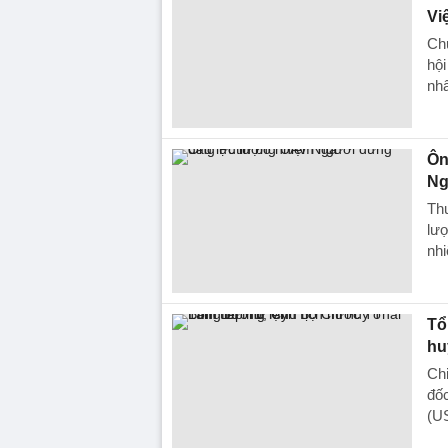
Vi
Ch
hộ
nhâ
Ôn
Ng
Th
lượ
nhi
Tổ
hu
Chi
đố
(U