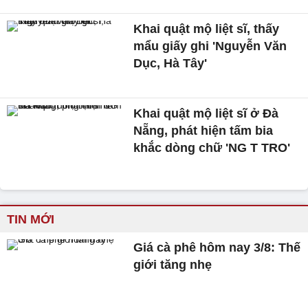
Khai quật mộ liệt sĩ, thấy
mẩu giấy ghi 'Nguyễn Văn
Dục, Hà Tây'
Khai quật mộ liệt sĩ ở Đà
Nẵng, phát hiện tấm bia
khắc dòng chữ 'NG T TRO'
TIN MỚI
Giá cà phê hôm nay 3/8: Thế
giới tăng nhẹ