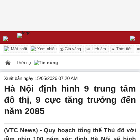
Mới nhất
Xem nhiều
💰 Giá vàng
📅 Lịch âm
☀️ Thời tiết

Thời sự
Tin nóng
Xuất bản ngày 15/05/2026 07:20 AM
Hà Nội định hình 9 trung tâm
đô thị, 9 cực tăng trưởng đến
năm 2085
(VTC News) -
Quy hoạch tổng thể Thủ đô với
tầm nhìn 100 năm xác định Hà Nội sẽ hình