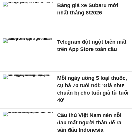
Bảng giá xe Subaru mới
nhất tháng 8/2026
Telegram đột ngột biến mất
trên App Store toàn cầu
Mỗi ngày uống 5 loại thuốc,
cụ bà 70 tuổi nói: 'Giá như
chuẩn bị cho tuổi già từ tuổi
40'
Cầu thủ Việt Nam nén nỗi
đau mất người thân để ra
sân đấu Indonesia