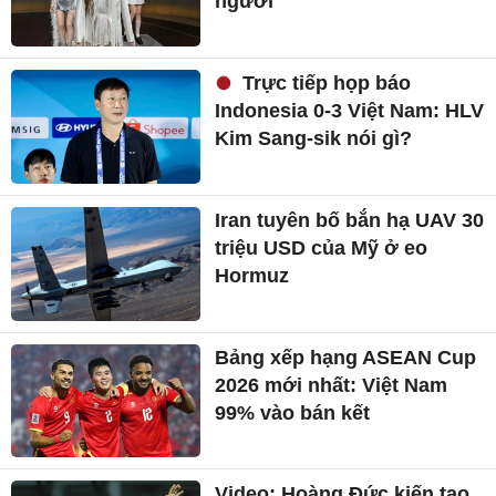
người
Trực tiếp họp báo
Indonesia 0-3 Việt Nam: HLV
Kim Sang-sik nói gì?
Iran tuyên bố bắn hạ UAV 30
triệu USD của Mỹ ở eo
Hormuz
Bảng xếp hạng ASEAN Cup
2026 mới nhất: Việt Nam
99% vào bán kết
Video: Hoàng Đức kiến tạo