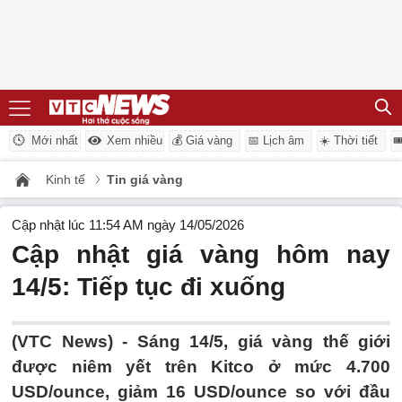
Mới nhất
Xem nhiều
💰 Giá vàng
📅 Lịch âm
☀️ Thời tiết

Kinh tế
Tin giá vàng
Cập nhật lúc 11:54 AM ngày 14/05/2026
Cập nhật giá vàng hôm nay
14/5: Tiếp tục đi xuống
(VTC News) -
Sáng 14/5, giá vàng thế giới
được niêm yết trên Kitco ở mức 4.700
USD/ounce, giảm 16 USD/ounce so với đầu