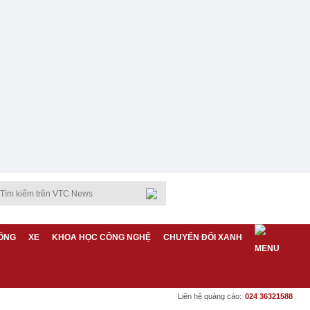
ỐNG
XE
KHOA HỌC CÔNG NGHỆ
CHUYỂN ĐỔI XANH
Liên hệ quảng cáo:
024 36321588