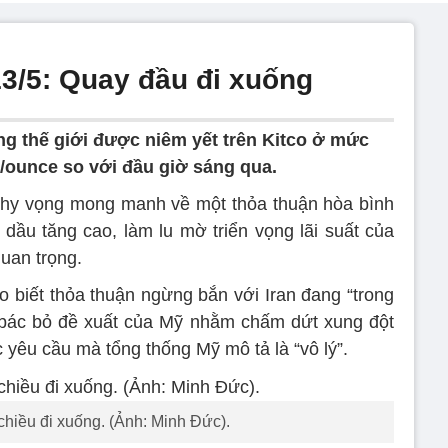
3/5: Quay đầu đi xuống
ng thế giới được niêm yết trên Kitco ở mức
/ounce so với đầu giờ sáng qua.
 hy vọng mong manh về một thỏa thuận hòa bình
dầu tăng cao, làm lu mờ triển vọng lãi suất của
uan trọng.
biết thỏa thuận ngừng bắn với Iran đang “trong
n bác bỏ đề xuất của Mỹ nhằm chấm dứt xung đột
yêu cầu mà tổng thống Mỹ mô tả là “vô lý”.
chiều đi xuống. (Ảnh: Minh Đức).