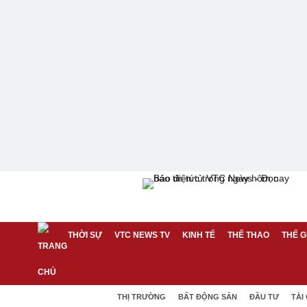
THỜI SỰ
VTC NEWS TV
KINH TẾ
THỂ THAO
THẾ G
THỊ TRƯỜNG
BẤT ĐỘNG SẢN
ĐẦU TƯ
TÀI