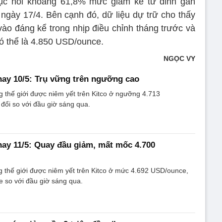
ục hồi khoảng 61,8% mức giảm kể từ đỉnh gần
ngày 17/4. Bên cạnh đó, dữ liệu dự trữ cho thấy
ào đáng kể trong nhịp điều chỉnh tháng trước và
có thể là 4.850 USD/ounce.
NGỌC VY
ay 10/5: Trụ vững trên ngưỡng cao
g thế giới được niêm yết trên Kitco ở ngưỡng 4.713
đổi so với đầu giờ sáng qua.
ay 11/5: Quay đầu giảm, mất mốc 4.700
g thế giới được niêm yết trên Kitco ở mức 4.692 USD/ounce,
 so với đầu giờ sáng qua.