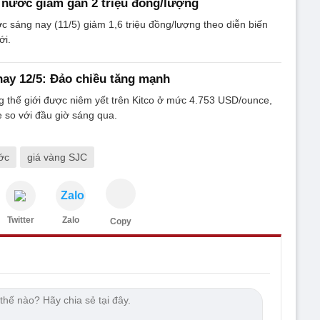
 nước giảm gần 2 triệu đồng/lượng
c sáng nay (11/5) giảm 1,6 triệu đồng/lượng theo diễn biến
ới.
ay 12/5: Đảo chiều tăng mạnh
g thế giới được niêm yết trên Kitco ở mức 4.753 USD/ounce,
 so với đầu giờ sáng qua.
ớc
giá vàng SJC
Zalo
Twitter
Zalo
Copy