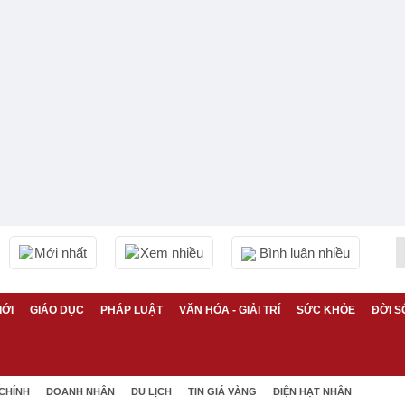
Mới nhất
Xem nhiều
Bình luận nhiều
IỚI
GIÁO DỤC
PHÁP LUẬT
VĂN HÓA - GIẢI TRÍ
SỨC KHỎE
ĐỜI S
 CHÍNH
DOANH NHÂN
DU LỊCH
TIN GIÁ VÀNG
ĐIỆN HẠT NHÂN