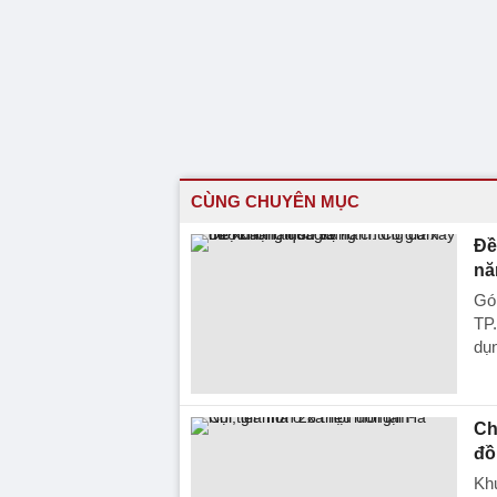
CÙNG CHUYÊN MỤC
Đề
nă
Góp
TP
dụn
Ch
đồ
Kh