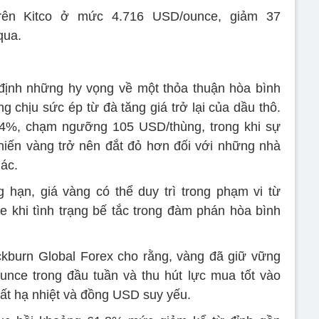
rên Kitco ở mức 4.716 USD/ounce, giảm 37
qua.
định những hy vọng về một thỏa thuận hòa bình
 chịu sức ép từ đà tăng giá trở lại của dầu thô.
g 4%, chạm ngưỡng 105 USD/thùng, trong khi sự
iến vàng trở nên đắt đỏ hơn đối với những nhà
hác.
 hạn, giá vàng có thể duy trì trong phạm vi từ
khi tình trạng bế tắc trong đàm phán hòa bình
burn Global Forex cho rằng, vàng đã giữ vững
nce trong đầu tuần và thu hút lực mua tốt vào
suất hạ nhiệt và đồng USD suy yếu.