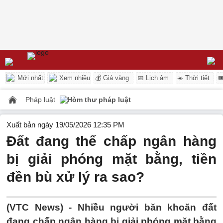
Mới nhất
Xem nhiều
💰 Giá vàng
📅 Lịch âm
☀️ Thời tiết

Pháp luật
Hòm thư pháp luật
Xuất bản ngày 19/05/2026 12:35 PM
Đất đang thế chấp ngân hàng
bị giải phóng mặt bằng, tiền
đền bù xử lý ra sao?
(VTC News) -
Nhiều người băn khoăn đất
đang chấp ngân hàng bị giải phóng mặt bằng